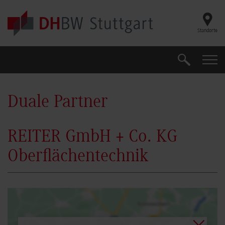
Skip to main content
Standorte
Suche
Suche
Duale Partner
REITER GmbH + Co. KG
Oberflächentechnik