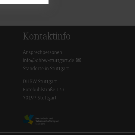
Kontaktinfo
Ansprechpersonen
info@dhbw-stuttgart.de
Standorte in Stuttgart
DHBW Stuttgart
Rotebühlstraße 133
70197 Stuttgart