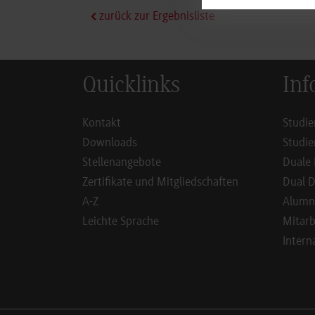
zurück zur Ergebnisliste
Quicklinks
Inf
Kontakt
Studie
Downloads
Studie
Stellenangebote
Duale 
Zertifikate und Mitgliedschaften
Dual D
A-Z
Alumn
Leichte Sprache
Mitarb
Intern