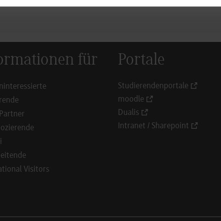
ormationen für
Portale
Studierendenportale
ninteressierte
moodle
rende
Dualis
Partner
Intranet / Sharepoint
ozierende
i
eitende
ational Visitors