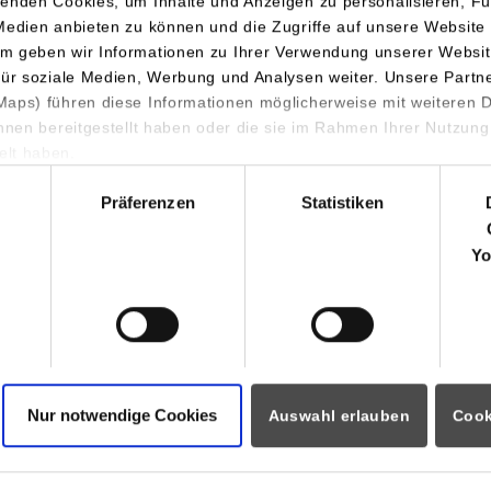
enden Cookies, um Inhalte und Anzeigen zu personalisieren, Fu
agner-Str. 4 - 10
Medien anbieten zu können und die Zugriffe auf unsere Website 
ndelfingen
m geben wir Informationen zu Ihrer Verwendung unserer Websit
für soziale Medien, Werbung und Analysen weiter. Unsere Partn
ww.ras-online.de/jobs/
aps) führen diese Informationen möglicherweise mit weiteren
ihnen bereitgestellt haben oder die sie im Rahmen Ihrer Nutzung
öhler
lt haben.
-863-263
hl
g@ras-online.de
Präferenzen
Statistiken
nhardt Maschinenbau GmbH
Vertiefung: Ingenieurinformatik
Yo
agner-Str. 4 - 10
ndelfingen
ww.ras-online.de/jobs/
öhler
-863-263
Nur notwendige Cookies
Auswahl erlauben
Cook
g@ras-online.de