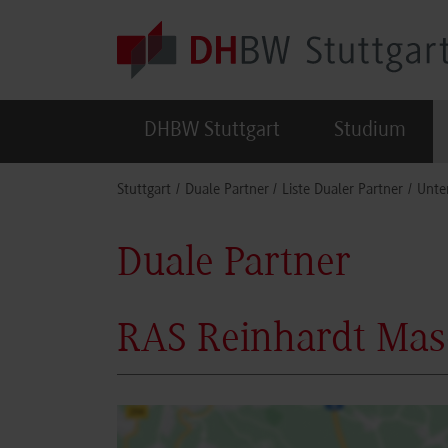
Skip to main content
DHBW Stuttgart
Studium
You are here:
Stuttgart
Duale Partner
Liste Dualer Partner
Unte
Duale Partner
RAS Reinhardt Ma