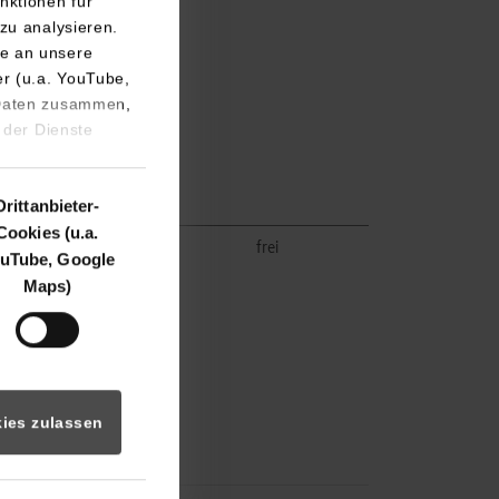
nktionen für
zu analysieren.
e an unsere
er (u.a. YouTube,
 Daten zusammen,
 der Dienste
Drittanbieter-
Cookies (u.a.
frei
frei
uTube, Google
Maps)
ies zulassen