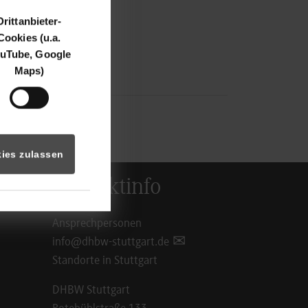
Drittanbieter-
Cookies (u.a.
uTube, Google
Maps)
ies zulassen
Kontaktinfo
Ansprechpersonen
info@dhbw-stuttgart.de
Standorte in Stuttgart
DHBW Stuttgart