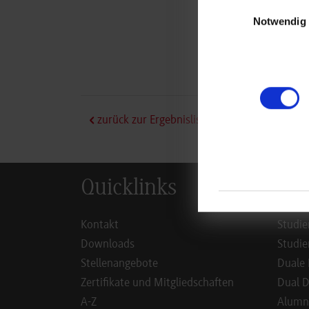
Einwilligungsauswa
Mit
Notwendig
704
Har
071
zurück zur Ergebnisliste
Quicklinks
Inf
Kontakt
Studie
Downloads
Studie
Stellenangebote
Duale 
Zertifikate und Mitgliedschaften
Dual D
A-Z
Alumn