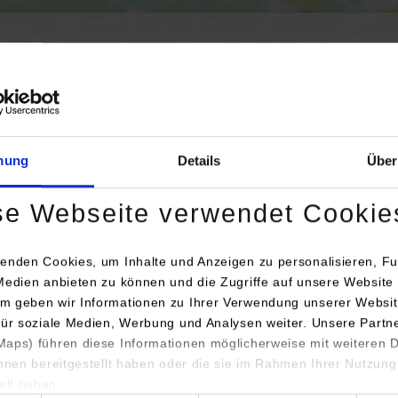
Aktivierung der Karte werden Daten automatisiert an Google Maps übertr
Informationen zum
Datenschutz
mung
Details
Über
Dauerhaft aktivieren
Einmalig aktivieren
se Webseite verwendet Cookie
enden Cookies, um Inhalte und Anzeigen zu personalisieren, Fu
Medien anbieten zu können und die Zugriffe auf unsere Website 
m geben wir Informationen zu Ihrer Verwendung unserer Websit
für soziale Medien, Werbung und Analysen weiter. Unsere Partn
aps) führen diese Informationen möglicherweise mit weiteren
chrift / Ansprechperson
Be
ihnen bereitgestellt haben oder die sie im Rahmen Ihrer Nutzung
lt haben.
 Allgemeine Versicherung AG Direktion Stuttgart