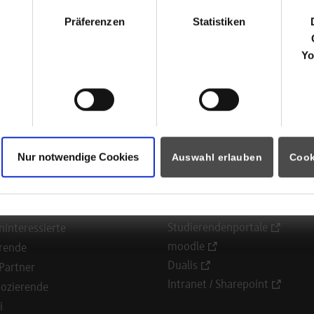
hl
tlerer Pfad 24
Präferenzen
Statistiken
99
Stuttgart
ald Milbich
Yo
1/1395-0
Nur notwendige Cookies
Auswahl erlauben
Cook
ormationen für
Portale
Studierendenportale
ninteressierte
moodle
rende
Dualis
Partner
Intranet / Sharepoint
ozierende
i