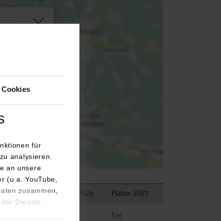
agen.
 Cookies
s
nktionen für
zu analysieren.
e an unsere
er (u.a. YouTube,
 Daten zusammen,
merkungen
Plätze 2026
Plätze 2027
 der Dienste
frei
frei