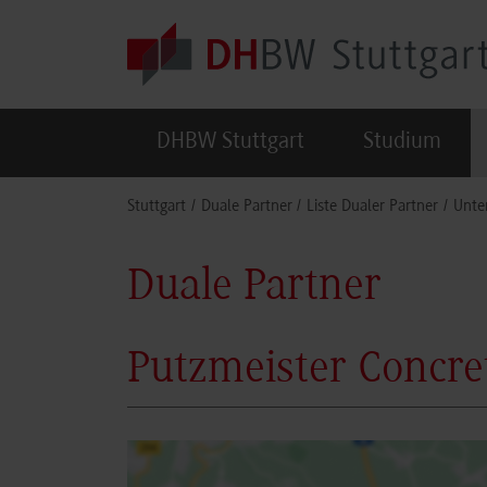
Skip to main content
DHBW Stuttgart
Studium
You are here:
Stuttgart
Duale Partner
Liste Dualer Partner
Unte
Duale Partner
Putzmeister Conc