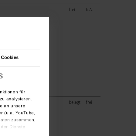
frei
k.A.
 Cookies
s
nktionen für
zu analysieren.
belegt
frei
e an unsere
er (u.a. YouTube,
 Daten zusammen,
 der Dienste