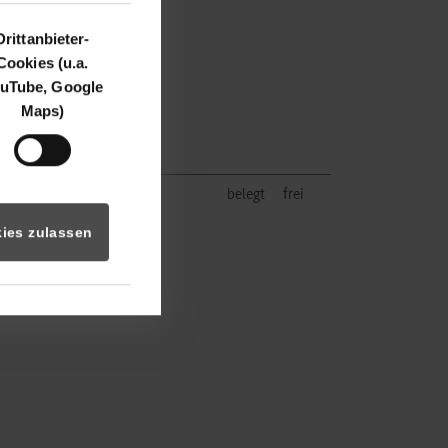
Drittanbieter-
Cookies (u.a.
uTube, Google
Maps)
belegt
frei
ies zulassen