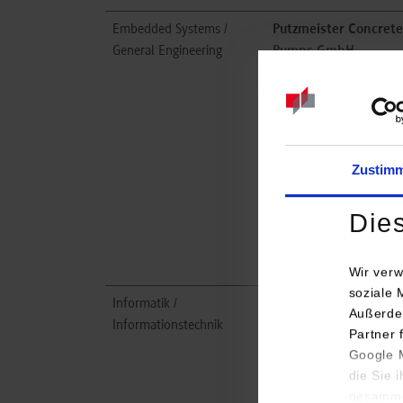
Embedded Systems /
Putzmeister Concrete
General Engineering
Pumps GmbH
Max-Eyth-Straße 10
72631
Aichtal
https://www.putzmeiste
Zustim
Anika Kailer
+49 7127 599-787
Die
Anika.Kailer@putzmeis
Wir verw
soziale 
Informatik /
Putzmeister Concrete
Außerde
Informationstechnik
Pumps GmbH
Partner 
Max-Eyth-Straße 10
Google M
72631
Aichtal
die Sie 
gesamme