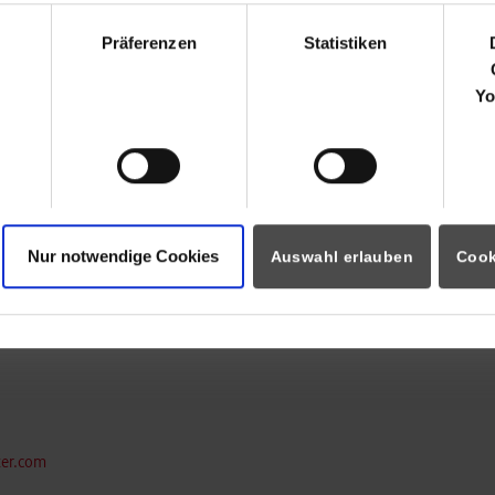
r.com/
hl
Präferenzen
Statistiken
Yo
ter.com
Nur notwendige Cookies
Auswahl erlauben
Cook
r.com/
ter.com