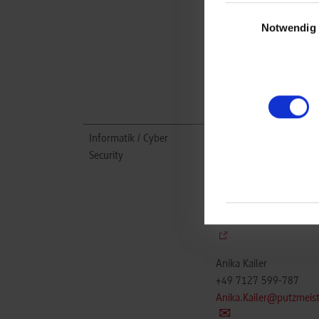
https://www.putzmeiste
Einwilligungsauswa
Notwendig
Anika Kailer
+49 7127 599-787
Anika.Kailer@putzmeis
Informatik / Cyber
Putzmeister Concrete
Security
Pumps GmbH
Max-Eyth-Straße 10
72631
Aichtal
https://www.putzmeiste
Anika Kailer
+49 7127 599-787
Anika.Kailer@putzmeis