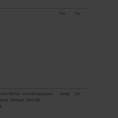
frei
frei
ereich Mörtel- und Betonpumpen,
belegt
frei
steme. Weltweit 3800 MA.
k