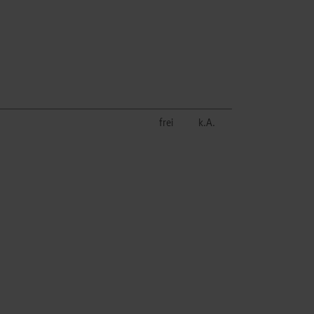
frei
k.A.