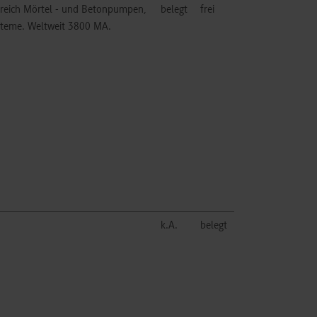
reich Mörtel - und Betonpumpen,
belegt
frei
steme. Weltweit 3800 MA.
k.A.
belegt