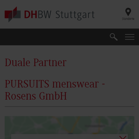
Skip to main content
Standorte
Suche
Suche
Duale Partner
PURSUITS menswear -
Rosens GmbH