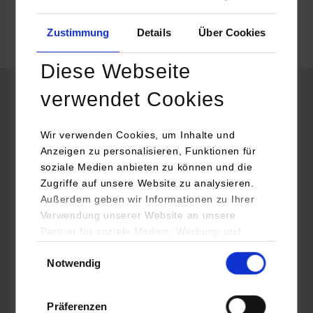
belegt
Zustimmung
Details
Über Cookies
frei
Diese Webseite
verwendet Cookies
RSW / Steuern- und Prüfungswesen
Wir verwenden Cookies, um Inhalte und
Purem GmbH by Eberspächer
Anzeigen zu personalisieren, Funktionen für
soziale Medien anbieten zu können und die
Eberspächerstraße 24
Zugriffe auf unsere Website zu analysieren.
73730
Esslingen
Außerdem geben wir Informationen zu Ihrer
https://www.eberspaecher-karriere.de/
Verwendung unserer Website an unsere
Partner für soziale Medien, Werbung und
Sara Arca Otero
Analysen weiter. Unsere Partner (u.a.
Einwilligungsauswahl
+49 711 939-00
Notwendig
YouTube, Google Maps) führen diese
Sara.ArcaOtero@purem.com
Informationen möglicherweise mit weiteren
Daten zusammen, die Sie ihnen bereitgestellt
Präferenzen
haben oder die sie im Rahmen Ihrer Nutzung