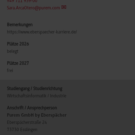
+49 711 939-00
Sara.ArcaOtero@purem.com
https://www.eberspaecher-karriere.de/
belegt
frei
Wirtschaftsinformatik / Industrie
Purem GmbH by Eberspächer
Eberspächerstraße 24
73730
Esslingen