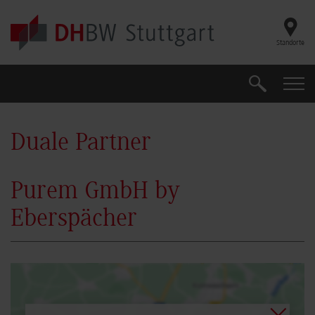
Skip to main content
Standorte
Suche
Suche
Duale Partner
Purem GmbH by
Eberspächer