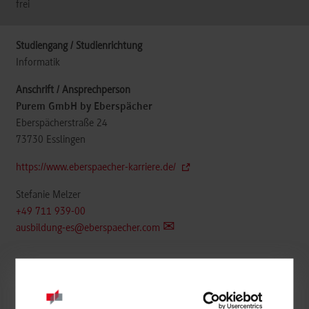
frei
Informatik
Purem GmbH by Eberspächer
Eberspächerstraße 24
73730
Esslingen
https://www.eberspaecher-karriere.de/
Stefanie Melzer
+49 711 939-00
ausbildung-es@eberspaecher.com