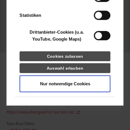
der Dienste gesammelt haben.
https://www.eberspaecher-karriere.de/
Statistiken
belegt
Drittanbieter-Cookies (u.a.
YouTube, Google Maps)
frei
Cookies zulassen
Auswahl erlauben
RSW / Accounting und Controlling
Nur notwendige Cookies
Purem GmbH by Eberspächer
Eberspächerstraße 24
73730
Esslingen
https://www.eberspaecher-karriere.de/
Sara Arca Otero