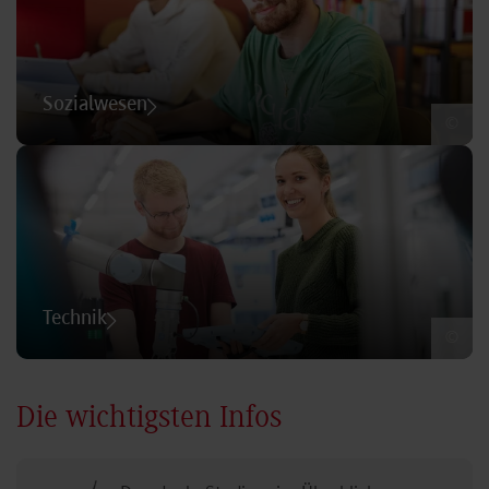
Sozialwesen
©
Technik
©
Die wichtigsten Infos