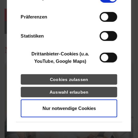
Informationen möglicherweise mit weiteren
Daten zusammen, die Sie ihnen bereitgestellt
weitere Veranstaltungen / Termine
Präferenzen
haben oder die sie im Rahmen Ihrer Nutzung
der Dienste gesammelt haben.
Events für Studieninteressierte
Statistiken
News
Drittanbieter-Cookies (u.a.
YouTube, Google Maps)
Cookies zulassen
Auswahl erlauben
Nur notwendige Cookies