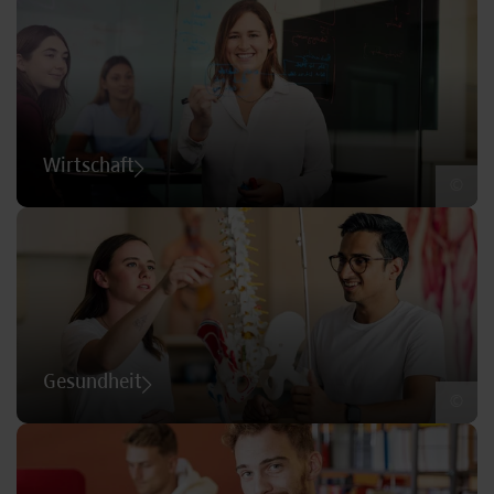
Wirtschaft
©
Gesundheit
©