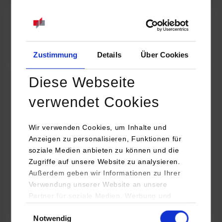
07.09.2026
18:00 Uhr
Online INDIS-Infoveranstaltung für Studierende
Zum Event
Zustimmung
Details
Über Cookies
Diese Webseite
Technologietag: Clean Urban Transportation –
verwendet Cookies
nachhaltige Mobilität im (sub)urbanen Umfeld
Wir verwenden Cookies, um Inhalte und
16.09.2026 - 17.09.2026
Anzeigen zu personalisieren, Funktionen für
soziale Medien anbieten zu können und die
Im Mittelpunkt stehen elektrische Antriebe, moderne
Zugriffe auf unsere Website zu analysieren.
Batterietechnologien und innovative Fahrzeugkonzepte für
Außerdem geben wir Informationen zu Ihrer
nachhaltige Mobilität in Stadt und…
Verwendung unserer Website an unsere
Partner für soziale Medien, Werbung und
Zum Event
Analysen weiter. Unsere Partner (u.a.
Einwilligungsauswahl
Notwendig
YouTube, Google Maps) führen diese