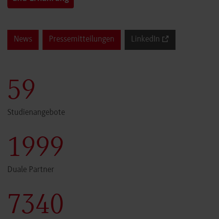
News
Pressemitteilungen
LinkedIn
60
Studienangebote
2000
Duale Partner
7341