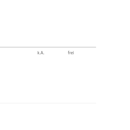
k.A.
frei