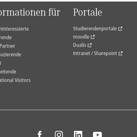
ormationen für
Portale
Studierendenportale
ninteressierte
moodle
rende
Dualis
Partner
Intranet / Sharepoint
ozierende
i
eitende
ational Visitors
facebook
instagram
linkedin
youtube