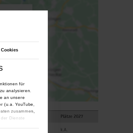
agen.
 Cookies
s
nktionen für
zu analysieren.
e an unsere
er (u.a. YouTube,
 Daten zusammen,
n
Plätze 2026
Plätze 2027
 der Dienste
frei
k.A.