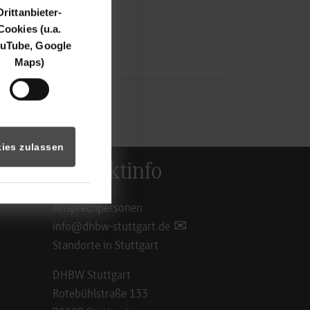
Drittanbieter-
Cookies (u.a.
uTube, Google
Maps)
ies zulassen
Kontaktinfo
Ansprechpersonen
info@dhbw-stuttgart.de
Standorte in Stuttgart
DHBW Stuttgart
Rotebühlstraße 133