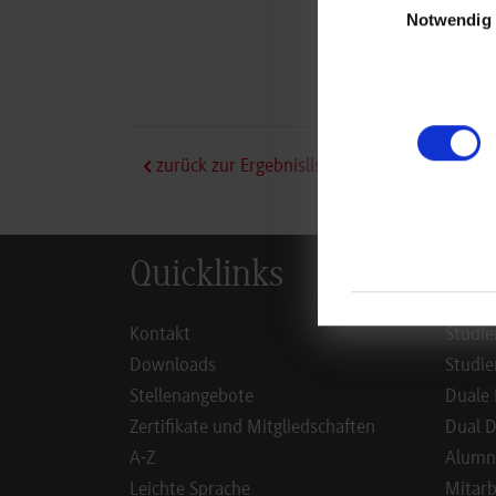
Notwendig
zurück zur Ergebnisliste
Quicklinks
Inf
Kontakt
Studie
Downloads
Studie
Stellenangebote
Duale 
Zertifikate und Mitgliedschaften
Dual D
A-Z
Alumn
Leichte Sprache
Mitarb