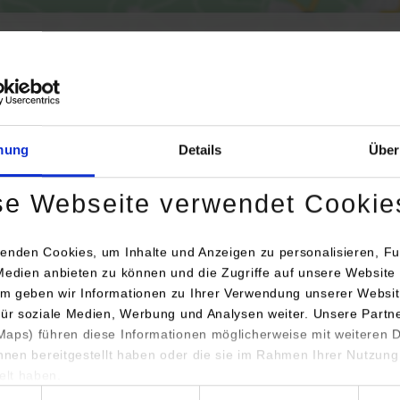
Aktivierung der Karte werden Daten automatisiert an Google Maps übertr
Informationen zum
Datenschutz
mung
Details
Über
Dauerhaft aktivieren
Einmalig aktivieren
se Webseite verwendet Cookie
enden Cookies, um Inhalte und Anzeigen zu personalisieren, Fu
Medien anbieten zu können und die Zugriffe auf unsere Website 
m geben wir Informationen zu Ihrer Verwendung unserer Websit
für soziale Medien, Werbung und Analysen weiter. Unsere Partn
aps) führen diese Informationen möglicherweise mit weiteren
Anschrift / Ansprechperson
Bemerkunge
ihnen bereitgestellt haben oder die sie im Rahmen Ihrer Nutzung
lt haben.
PLANET ITservices GmbH & Co. KG
hl