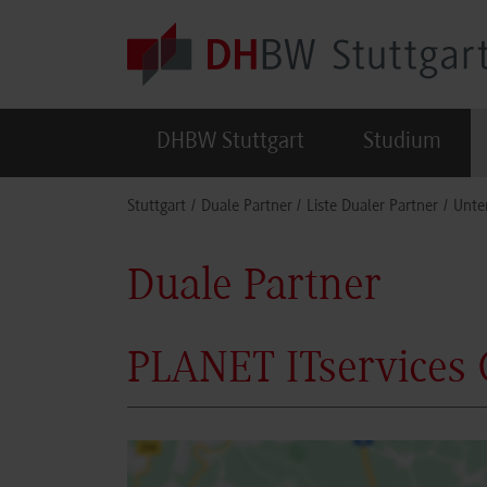
Skip to main content
DHBW Stuttgart
Studium
You are here:
Stuttgart
Duale Partner
Liste Dualer Partner
Unte
Duale Partner
PLANET ITservices