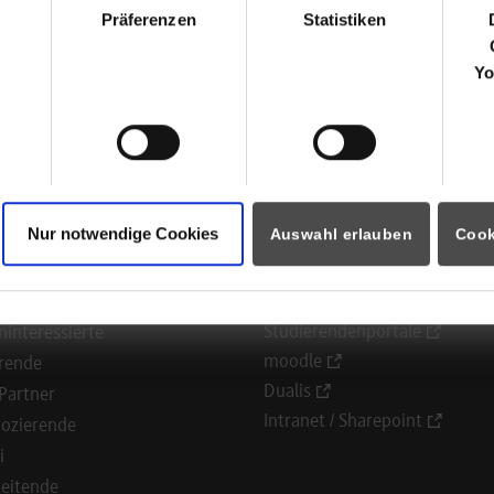
Daimlerstr. 15
Präferenzen
Statistiken
73037
Göppingen
Yo
Markus Müller
Nur notwendige Cookies
Auswahl erlauben
Cook
ormationen für
Portale
Studierendenportale
ninteressierte
moodle
rende
Dualis
Partner
Intranet / Sharepoint
ozierende
i
eitende