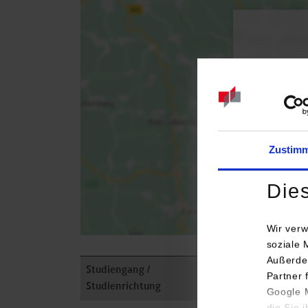
Bei 
Zustim
Die
Wir verw
soziale 
Außerde
Studiengang /
Partner 
Studienrichtung
Anschrift / Ans
Google M
die Sie 