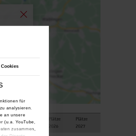
agen.
 Cookies
s
nktionen für
zu analysieren.
e an unsere
Plätze
Plätze
er (u.a. YouTube,
2026
2027
 Daten zusammen,
 der Dienste