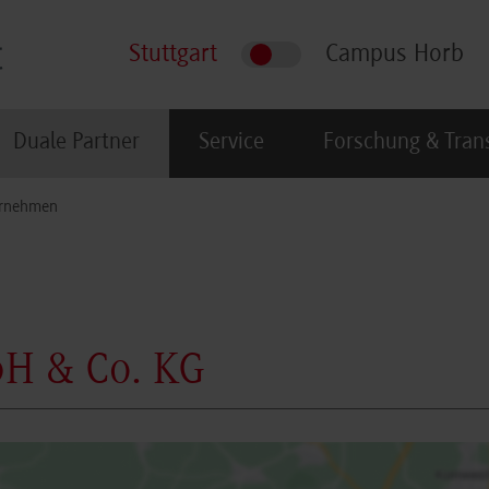
Stuttgart
Campus Horb
Duale Partner
Service
Forschung & Tran
rnehmen
bH & Co. KG