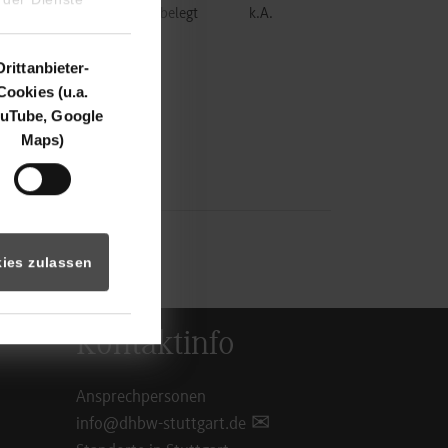
ere/hafner-
belegt
k.A.
Drittanbieter-
Cookies (u.a.
uTube, Google
Maps)
ies zulassen
Kontaktinfo
Ansprechpersonen
info@dhbw-stuttgart.de