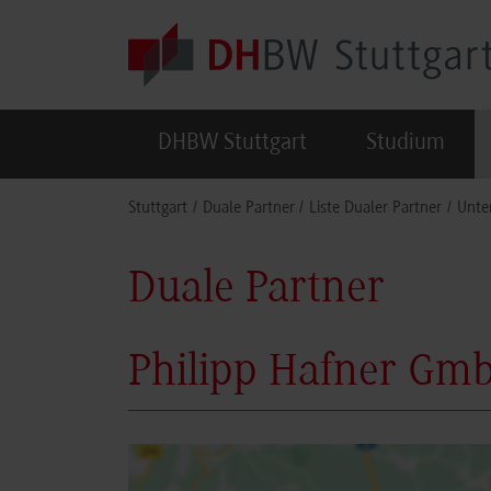
Skip to main content
DHBW Stuttgart
Studium
You are here:
Stuttgart
Duale Partner
Liste Dualer Partner
Unte
Duale Partner
Philipp Hafner Gm