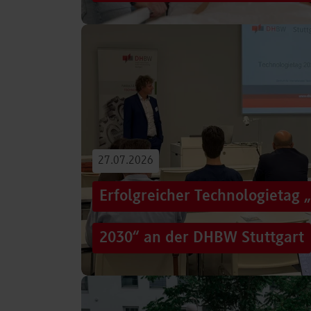
Von der Promotion in Australien über die We
evidenzbasierter Pflege bis hin zur aktiven G
Führungsaufgaben – Drei…
Beitrag lesen
27.07.2026
Erfolgreicher Technologietag 
2030“ an der DHBW Stuttgart
Wie gelingt Transformation in einer Zeit, in d
und gesellschaftliche Rahmenbedingungen im
Genau…