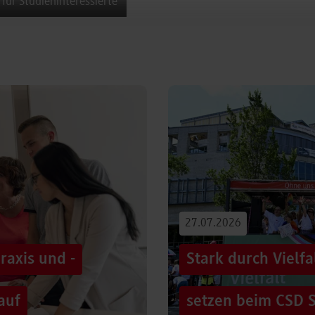
 für Studieninteressierte
27.07.2026
raxis und -
Stark durch Vielf
auf
setzen beim CSD S