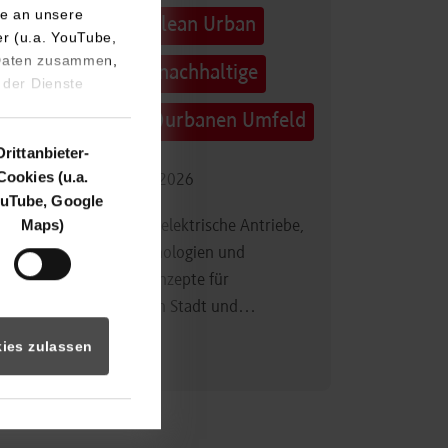
e an unsere
Technologietag: Clean Urban
er (u.a. YouTube,
 Daten zusammen,
Transportation – nachhaltige
 der Dienste
Mobilität im (sub)urbanen Umfeld
Drittanbieter-
Cookies (u.a.
16.09.2026 - 17.09.2026
uTube, Google
Maps)
Im Mittelpunkt stehen elektrische Antriebe,
moderne Batterietechnologien und
innovative Fahrzeugkonzepte für
nachhaltige Mobilität in Stadt und…
ies zulassen
Zum Event