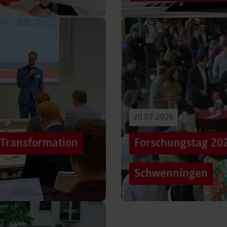
iterentwicklung
Hunderttausende Menschen
estaltung von
Stuttgarter Innenstadt. Mi
Truck, eine große…
Beitrag lesen
20.07.2026
„Transformation
Forschungstag 20
Schwenningen
er sich Technologien, Märkte
Grenzen überschreiten – un
mer schneller verändern?
dem Motto „crossing lines
Forschungstag in…