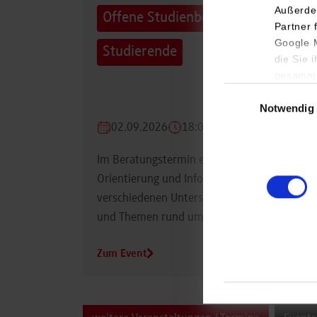
Außerde
Offene Studienberatung für
Partner 
Google M
Studierende
die Sie 
gesamme
Einwilligungsauswa
Notwendig
02.09.2026
18:00 Uhr
Im Beratungstermin erhalten Studierende
Orientierung und Informationen zu
verschiedenen Unterstützungsmöglichkeiten
und Themen rund um das Studium.
Zum Event