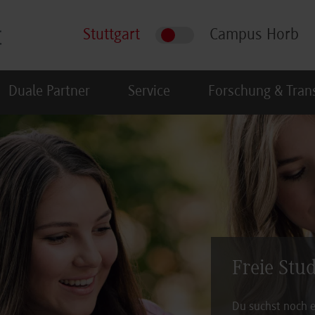
Stuttgart
Campus Horb
Duale Partner
Service
Forschung & Tran
Freie Stu
Du suchst noch e