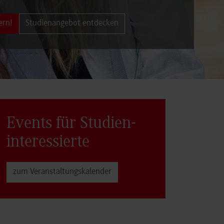
ern!
Studienangebot entdecken
Events für Studien­
interessierte
zum Veranstaltungs­kalender