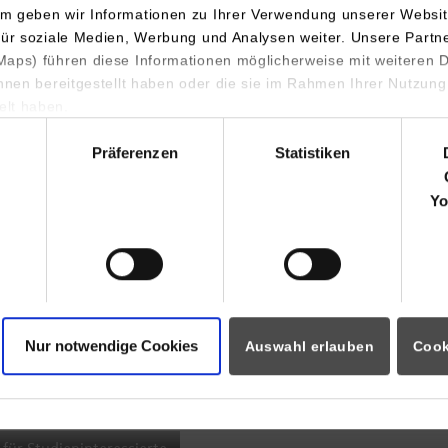
m geben wir Informationen zu Ihrer Verwendung unserer Websit
INDIS-Infoveranstaltung für
für soziale Medien, Werbung und Analysen weiter. Unsere Partn
aps) führen diese Informationen möglicherweise mit weiteren
Studierende
ihnen bereitgestellt haben oder die sie im Rahmen Ihrer Nutzung
lt haben.
hl
Präferenzen
Statistiken
07.09.2026
18:00 Uhr
Yo
Online INDIS-Infoveranstaltung für
Studierende
Nur notwendige Cookies
Auswahl erlauben
Cook
Zum Event