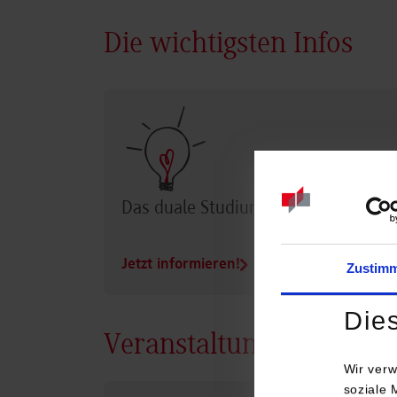
Die wichtigsten Infos
Das duale Studium im Überblick
Jetzt informieren!
Zustim
Die
Veranstaltungen
Wir verw
soziale 