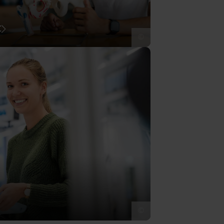
t
©
©