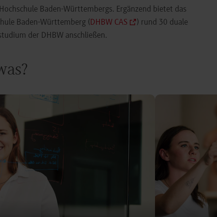
e Hochschule Baden-Württembergs. Ergänzend bietet das
chule Baden-Württemberg (
DHBW CAS
) rund 30 duale
orstudium der DHBW anschließen.
 was?