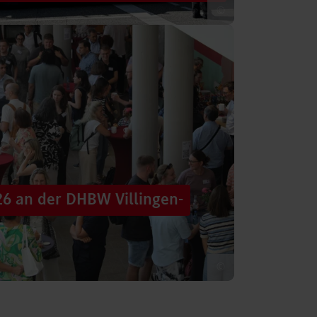
©
 säumten am Samstag die Straßen der
tten im farbenfrohen Zug: ein eigener DHBW-
26 an der DHBW Villingen-
©
d dennoch eine Verbindung schaffen, mit
 – connecting minds“ hat der DHBW-