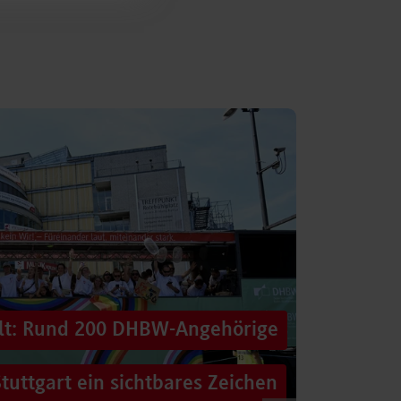
alt: Rund 200 DHBW-Angehörige
tuttgart ein sichtbares Zeichen