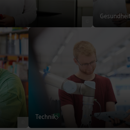
Gesundhei
©
Technik
©