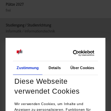
frei
Informatik / Informationstechnik
Nokia Solutions and Networks GmbH & Co. KG
Magirusstraße 8
70469
Stuttgart
Zustimmung
Details
Über Cookies
https://www.duales-studium-nokia.com/
Sarah Weippert
Diese Webseite
+49 711 8211 287
verwendet Cookies
info.studium@nokia.com
Wir verwenden Cookies, um Inhalte und
Anzeigen zu personalisieren, Funktionen für