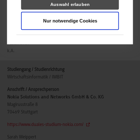
Auswahl erlauben
Nur notwendige Cookies
frei
k.A.
Wirtschaftsinformatik / IMBIT
Nokia Solutions and Networks GmbH & Co. KG
Magirusstraße 8
70469
Stuttgart
https://www.duales-studium-nokia.com/
Sarah Weippert