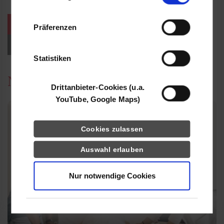
Informationen möglicherweise mit weiteren
Daten zusammen, die Sie ihnen bereitgestellt
weitere Veranstaltungen / Termine
Präferenzen
haben oder die sie im Rahmen Ihrer Nutzung
der Dienste gesammelt haben.
Events für Studieninteressierte
Statistiken
News
Drittanbieter-Cookies (u.a.
YouTube, Google Maps)
Cookies zulassen
Auswahl erlauben
Nur notwendige Cookies