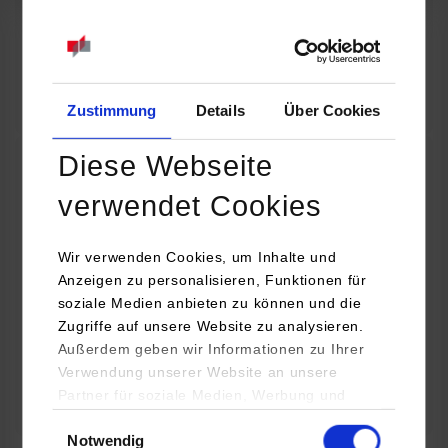
07.09.2026
18:00 Uhr
Online INDIS-Infoveranstaltung für Studierende
Zum Event
Zustimmung
Details
Über Cookies
Diese Webseite
Technologietag: Clean Urban Transportation –
verwendet Cookies
nachhaltige Mobilität im (sub)urbanen Umfeld
Wir verwenden Cookies, um Inhalte und
16.09.2026 - 17.09.2026
Anzeigen zu personalisieren, Funktionen für
soziale Medien anbieten zu können und die
Im Mittelpunkt stehen elektrische Antriebe, moderne
Zugriffe auf unsere Website zu analysieren.
Batterietechnologien und innovative Fahrzeugkonzepte für
Außerdem geben wir Informationen zu Ihrer
nachhaltige Mobilität in Stadt und…
Verwendung unserer Website an unsere
Partner für soziale Medien, Werbung und
Zum Event
Analysen weiter. Unsere Partner (u.a.
Einwilligungsauswahl
Notwendig
YouTube, Google Maps) führen diese