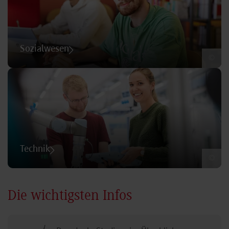
Sozialwesen
©
Technik
©
Die wichtigsten Infos