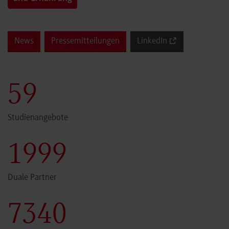
News
Pressemitteilungen
LinkedIn
60
Studienangebote
2000
Duale Partner
7341