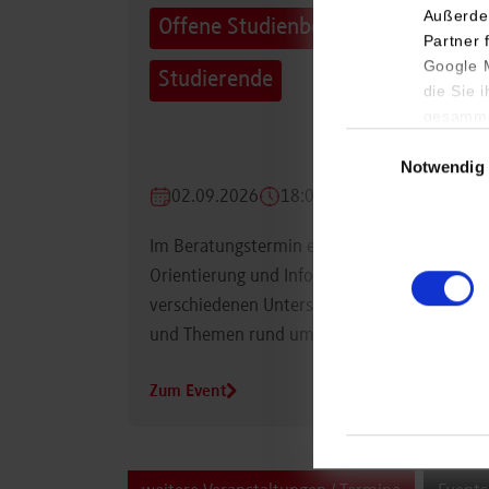
Außerde
Offene Studienberatung für
Partner 
Google M
Studierende
die Sie 
gesamme
Einwilligungsauswa
Notwendig
02.09.2026
18:00 Uhr
Im Beratungstermin erhalten Studierende
Orientierung und Informationen zu
verschiedenen Unterstützungsmöglichkeiten
und Themen rund um das Studium.
Zum Event