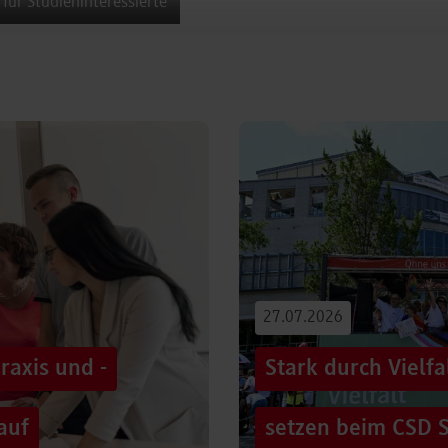
 für Studieninteressierte
27.07.2026
raxis und -
Stark durch Vielf
auf
setzen beim CSD S