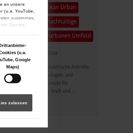
e an unsere
Technologietag: Clean Urban
er (u.a. YouTube,
 Daten zusammen,
Transportation – nachhaltige
 der Dienste
Mobilität im (sub)urbanen Umfeld
Drittanbieter-
Cookies (u.a.
16.09.2026 - 17.09.2026
uTube, Google
Maps)
Im Mittelpunkt stehen elektrische Antriebe,
moderne Batterietechnologien und
innovative Fahrzeugkonzepte für
nachhaltige Mobilität in Stadt und…
ies zulassen
Zum Event