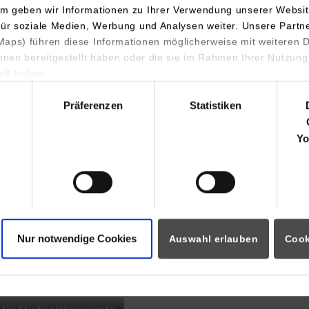
m geben wir Informationen zu Ihrer Verwendung unserer Websit
INDIS-Infoveranstaltung für
für soziale Medien, Werbung und Analysen weiter. Unsere Partn
aps) führen diese Informationen möglicherweise mit weiteren
Studierende
ihnen bereitgestellt haben oder die sie im Rahmen Ihrer Nutzung
lt haben.
hl
Präferenzen
Statistiken
07.09.2026
18:00 Uhr
Yo
Online INDIS-Infoveranstaltung für
Studierende
Nur notwendige Cookies
Auswahl erlauben
Cook
Zum Event