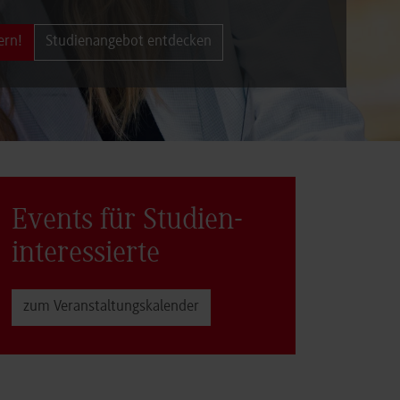
ern!
Studienangebot entdecken
Events für Studien­
interessierte
zum Veranstaltungs­kalender