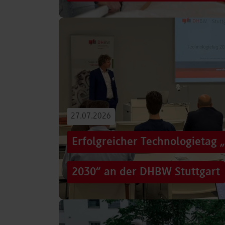
Von der Promotion in Australien über die We
evidenzbasierter Pflege bis hin zur aktiven G
Führungsaufgaben – Drei…
Beitrag lesen
27.07.2026
Erfolgreicher Technologietag 
2030“ an der DHBW Stuttgart
Wie gelingt Transformation in einer Zeit, in d
und gesellschaftliche Rahmenbedingungen im
Genau…