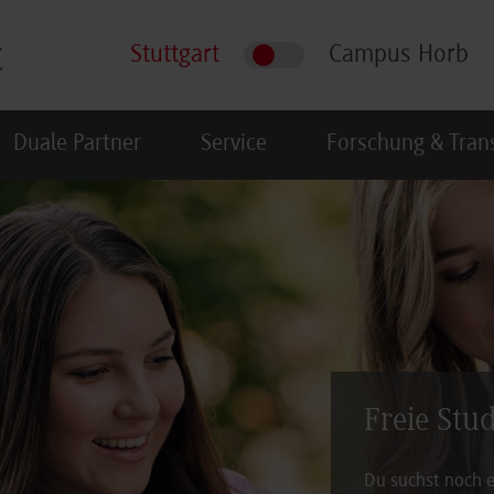
Stuttgart
Campus Horb
Duale Partner
Service
Forschung & Tran
Freie Stu
Du suchst noch e