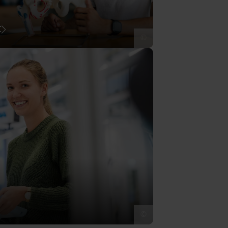
t
©
©