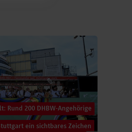
alt: Rund 200 DHBW-Angehörige
tuttgart ein sichtbares Zeichen