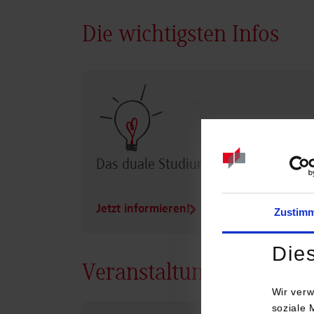
Die wichtigsten Infos
Das duale Studium im Überblick
Jetzt informieren!
Zustim
Die
Veranstaltungen
Wir verw
soziale 