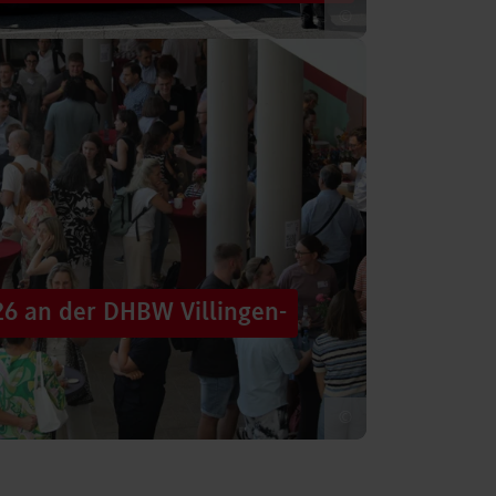
©
 säumten am Samstag die Straßen der
tten im farbenfrohen Zug: ein eigener DHBW-
26 an der DHBW Villingen-
©
d dennoch eine Verbindung schaffen, mit
 – connecting minds“ hat der DHBW-