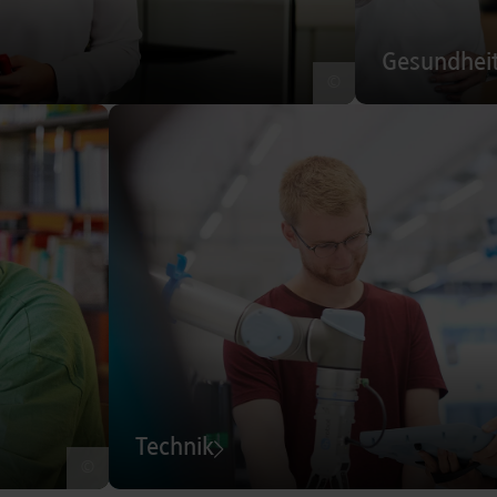
Gesundhei
©
Technik
©