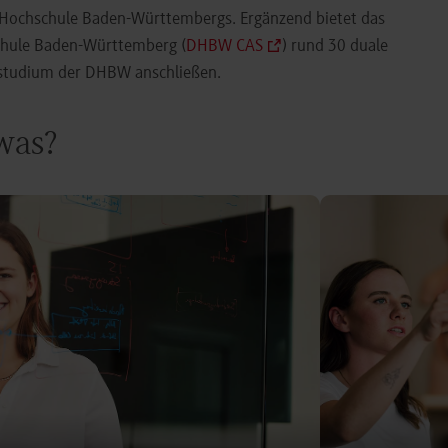
e Hochschule Baden-Württembergs. Ergänzend bietet das
chule Baden-Württemberg (
DHBW CAS
) rund 30 duale
orstudium der DHBW anschließen.
 was?