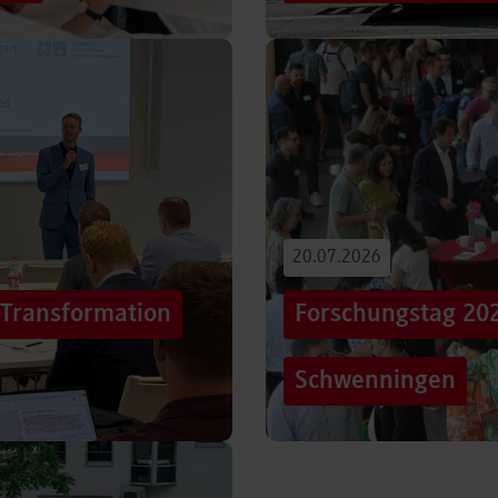
iterentwicklung
Hunderttausende Menschen
estaltung von
Stuttgarter Innenstadt. Mi
Truck, eine große…
Beitrag lesen
20.07.2026
„Transformation
Forschungstag 20
Schwenningen
er sich Technologien, Märkte
Grenzen überschreiten – un
mer schneller verändern?
dem Motto „crossing lines
Forschungstag in…