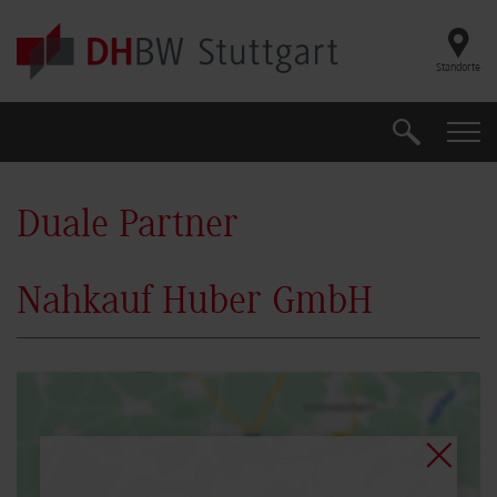
Skip to main content
Standorte
Suche
Suche
Duale Partner
Nahkauf Huber GmbH