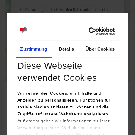
Bei Aktivierung der Karte werden Daten automatisiert an
Google Maps übertragen.
Informationen zum
Datenschutz
Dauerhaft aktivieren
Einmalig aktivieren
Zustimmung
Details
Über Cookies
Diese Webseite
verwendet Cookies
Wir verwenden Cookies, um Inhalte und
Anzeigen zu personalisieren, Funktionen für
soziale Medien anbieten zu können und die
BWL-Handel
Zugriffe auf unsere Website zu analysieren.
Außerdem geben wir Informationen zu Ihrer
Nahkauf Huber GmbH
Verwendung unserer Website an unsere
Köngener Str. 10
Partner für soziale Medien, Werbung und