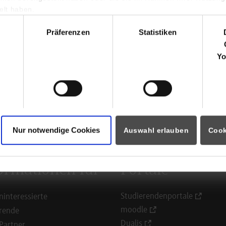
nhofstr. 4
lt haben.
787
Wolfertschwenden
hl
Präferenzen
Statistiken
ps://multivac.com/de/de
Yo
udia Angerer
 8334 601 42767
udia.angerer@multivac.de
Nur notwendige Cookies
Auswahl erlauben
Cook
ormationen für
Portale
Studierendenportale
ninteressierte
moodle
rende
Dualis
Partner