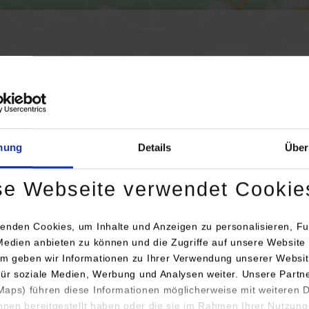
Aktivierung der Karte werden Daten automatisiert an Google Maps übertr
Informationen zum
Datenschutz
Dauerhaft aktivieren
Einmalig aktivieren
mung
Details
Über
se Webseite verwendet Cookie
enden Cookies, um Inhalte und Anzeigen zu personalisieren, Fu
Medien anbieten zu können und die Zugriffe auf unsere Website 
m geben wir Informationen zu Ihrer Verwendung unserer Websit
chrift / Ansprechperson
Bemerku
für soziale Medien, Werbung und Analysen weiter. Unsere Partn
aps) führen diese Informationen möglicherweise mit weiteren
LTIVAC Sepp Haggenmüller SE & Co. KG
ihnen bereitgestellt haben oder die sie im Rahmen Ihrer Nutzung