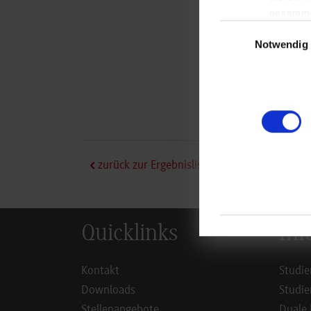
Bah
gesamme
87
Einwilligungsauswa
Notwendig
htt
Cla
+49
cla
zurück zur Ergebnisliste
Quicklinks
Inf
Kontakt
Studie
Downloads
Studie
Stellenangebote
Duale 