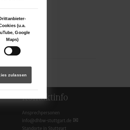
Drittanbieter-
Cookies (u.a.
uTube, Google
Maps)
ies zulassen
Kontaktinfo
Ansprechpersonen
info@dhbw-stuttgart.de
Standorte in Stuttgart