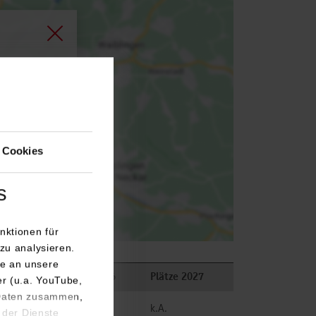
agen.
 Cookies
s
nktionen für
zu analysieren.
e an unsere
ngen
Plätze 2026
Plätze 2027
er (u.a. YouTube,
 Daten zusammen,
belegt
k.A.
 der Dienste