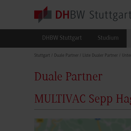
Skip to main content
DHBW Stuttgart
Studium
You are here:
Stuttgart
Duale Partner
Liste Dualer Partner
Unte
Duale Partner
MULTIVAC Sepp Hag