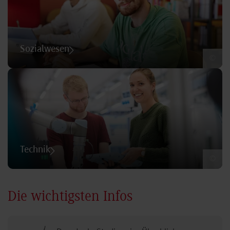
Sozialwesen
©
Technik
©
Die wichtigsten Infos
Das duale Studium im Überblick