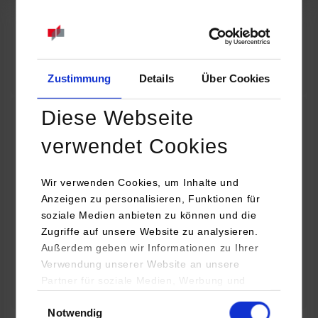
Online INDIS-Infoveranstaltung für Studierende
Zum Event
Zustimmung
Details
Über Cookies
Technologietag: Clean Urban Transportation –
Diese Webseite
verwendet Cookies
nachhaltige Mobilität im (sub)urbanen Umfeld
16.09.2026 - 17.09.2026
Wir verwenden Cookies, um Inhalte und
Anzeigen zu personalisieren, Funktionen für
Im Mittelpunkt stehen elektrische Antriebe, moderne
soziale Medien anbieten zu können und die
Batterietechnologien und innovative Fahrzeugkonzepte für
Zugriffe auf unsere Website zu analysieren.
nachhaltige Mobilität in Stadt und…
Außerdem geben wir Informationen zu Ihrer
Verwendung unserer Website an unsere
Zum Event
Partner für soziale Medien, Werbung und
Analysen weiter. Unsere Partner (u.a.
Einwilligungsauswahl
Notwendig
YouTube, Google Maps) führen diese