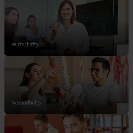
Wirtschaft
©
Gesundheit
©