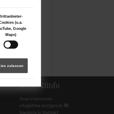
Drittanbieter-
Cookies (u.a.
uTube, Google
Maps)
ies zulassen
Kontaktinfo
Ansprechpersonen
info@dhbw-stuttgart.de
Standorte in Stuttgart