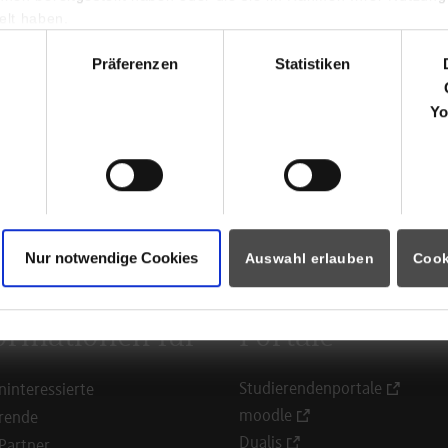
Mozartstraße 39-41
lt haben.
73072
Donzdorf
hl
Präferenzen
Statistiken
https://www.hoerauf.com
Yo
Bruno Kirschner
+49 7162942 0
bewerbung@hoerauf.com
Nur notwendige Cookies
Auswahl erlauben
Cook
ormationen für
Portale
Studierendenportale
ninteressierte
moodle
rende
Dualis
Partner