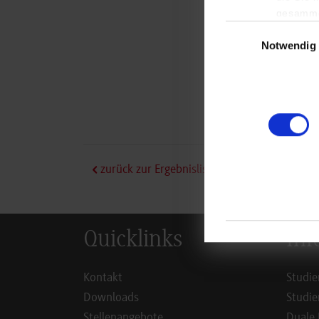
gesamme
Einwilligungsauswa
Notwendig
zurück zur Ergebnisliste
Quicklinks
Inf
Kontakt
Studie
Downloads
Studie
Stellenangebote
Duale 