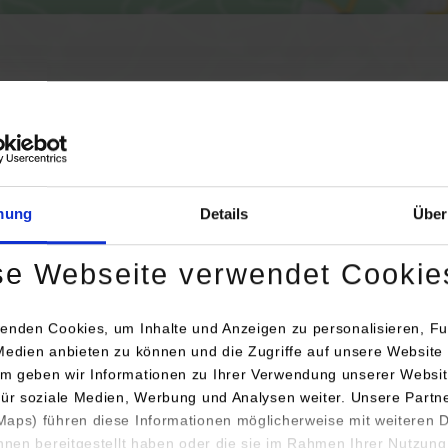
Aktivierung der Karte werden Daten automatisiert an Google Maps übertr
Informationen zum
Datenschutz
Dauerhaft aktivieren
Einmalig aktivieren
mung
Details
Über
se Webseite verwendet Cookie
enden Cookies, um Inhalte und Anzeigen zu personalisieren, Fu
Medien anbieten zu können und die Zugriffe auf unsere Website 
m geben wir Informationen zu Ihrer Verwendung unserer Websit
Anschrift / Ansprechperson
Bem
für soziale Medien, Werbung und Analysen weiter. Unsere Partn
aps) führen diese Informationen möglicherweise mit weiteren
Michael Hörauf Maschinenfabrik GmbH & Co.KG
ihnen bereitgestellt haben oder die sie im Rahmen Ihrer Nutzung