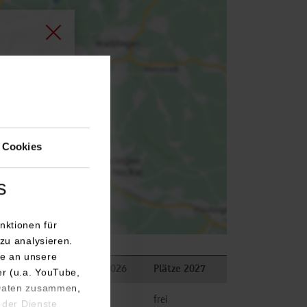
agen.
 Cookies
s
nktionen für
zu analysieren.
e an unsere
erkungen
Plätze 2026
Plätze 2027
er (u.a. YouTube,
 Daten zusammen,
frei
frei
 der Dienste