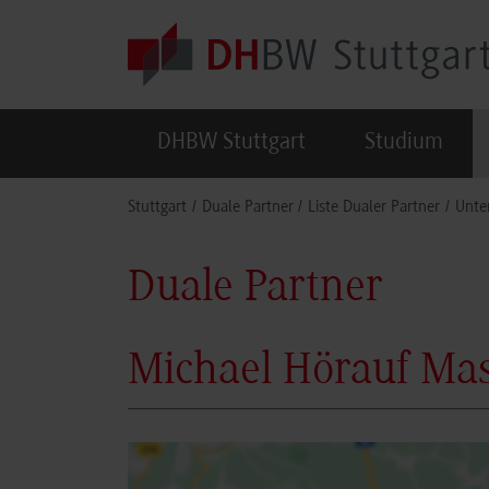
Skip to main content
DHBW Stuttgart
Studium
You are here:
Stuttgart
Duale Partner
Liste Dualer Partner
Unte
Duale Partner
Michael Hörauf Ma