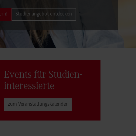
ern!
Studienangebot entdecken
Events für Studien­
interessierte
zum Veranstaltungs­kalender