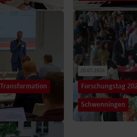
iterentwicklung
Hunderttausende Menschen
estaltung von
Stuttgarter Innenstadt. Mi
Truck, eine große…
Beitrag lesen
20.07.2026
„Transformation
Forschungstag 20
Schwenningen
er sich Technologien, Märkte
Grenzen überschreiten – un
mer schneller verändern?
dem Motto „crossing lines
Forschungstag in…