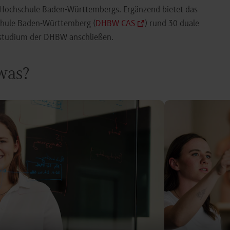
e Hochschule Baden-Württembergs. Ergänzend bietet das
chule Baden-Württemberg (
DHBW CAS
) rund 30 duale
orstudium der DHBW anschließen.
 was?