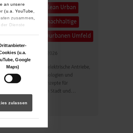
e an unsere
Technologietag: Clean Urban
er (u.a. YouTube,
 Daten zusammen,
Transportation – nachhaltige
 der Dienste
Mobilität im (sub)urbanen Umfeld
Drittanbieter-
Cookies (u.a.
16.09.2026 - 17.09.2026
uTube, Google
Maps)
Im Mittelpunkt stehen elektrische Antriebe,
moderne Batterietechnologien und
innovative Fahrzeugkonzepte für
nachhaltige Mobilität in Stadt und…
ies zulassen
Zum Event