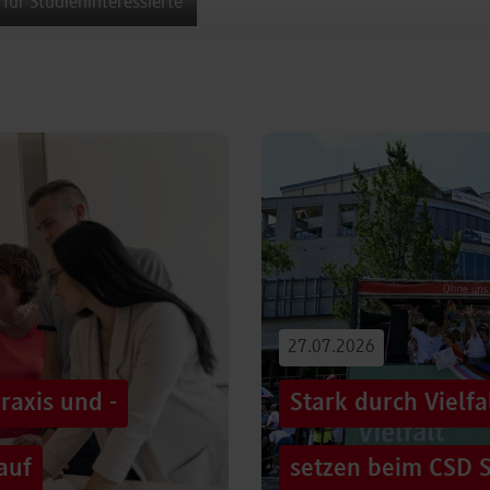
 für Studieninteressierte
27.07.2026
raxis und -
Stark durch Vielf
auf
setzen beim CSD S