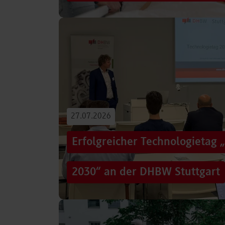
Von der Promotion in Australien über die We
evidenzbasierter Pflege bis hin zur aktiven G
Führungsaufgaben – Drei…
Beitrag lesen
27.07.2026
Erfolgreicher Technologietag 
2030“ an der DHBW Stuttgart
Wie gelingt Transformation in einer Zeit, in d
und gesellschaftliche Rahmenbedingungen im
Genau…