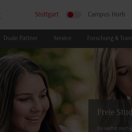
Stuttgart
Campus Horb
Duale Partner
Service
Forschung & Tran
Freie Stu
Du suchst noch e