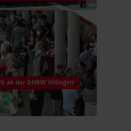
©
 säumten am Samstag die Straßen der
tten im farbenfrohen Zug: ein eigener DHBW-
26 an der DHBW Villingen-
©
d dennoch eine Verbindung schaffen, mit
 – connecting minds“ hat der DHBW-