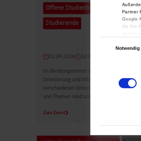
Außerde
Offene Studienberatung für
Partner 
Google M
Studierende
die Sie 
gesamme
Einwilligungsauswa
Notwendig
02.09.2026
18:00 Uhr
Im Beratungstermin erhalten Studierende
Orientierung und Informationen zu
verschiedenen Unterstützungsmöglichkeiten
und Themen rund um das Studium.
Zum Event