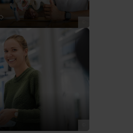
t
©
©