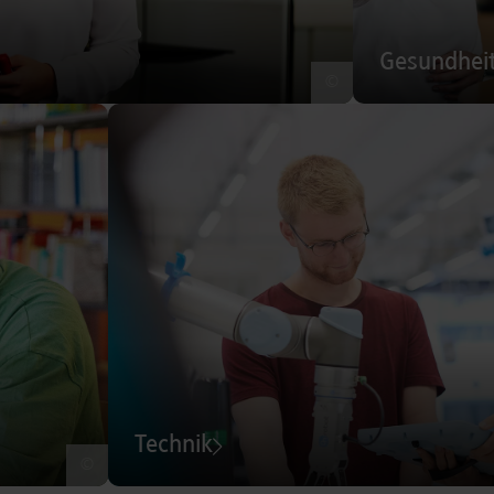
Gesundhei
©
Technik
©