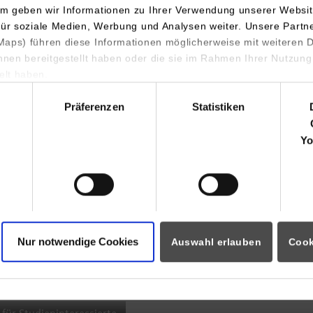
m geben wir Informationen zu Ihrer Verwendung unserer Websit
INDIS-Infoveranstaltung für
für soziale Medien, Werbung und Analysen weiter. Unsere Partn
aps) führen diese Informationen möglicherweise mit weiteren
Studierende
ihnen bereitgestellt haben oder die sie im Rahmen Ihrer Nutzung
lt haben.
hl
Präferenzen
Statistiken
07.09.2026
18:00 Uhr
Yo
Online INDIS-Infoveranstaltung für
Studierende
Nur notwendige Cookies
Auswahl erlauben
Cook
Zum Event