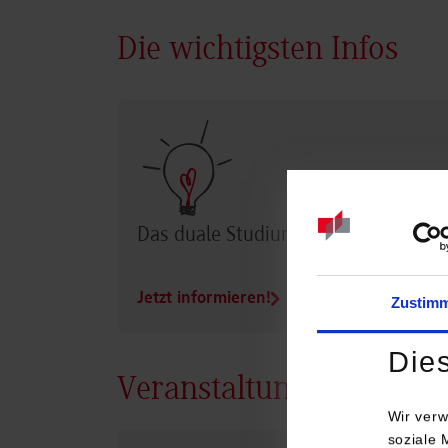
Die wichtigsten Infos
Das duale Studium im Überblick
Jetzt informieren!
Zustim
Die
Veranstaltungen
Wir verw
soziale 