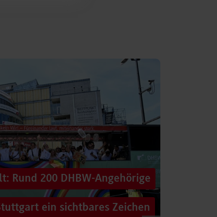
alt: Rund 200 DHBW-Angehörige
tuttgart ein sichtbares Zeichen