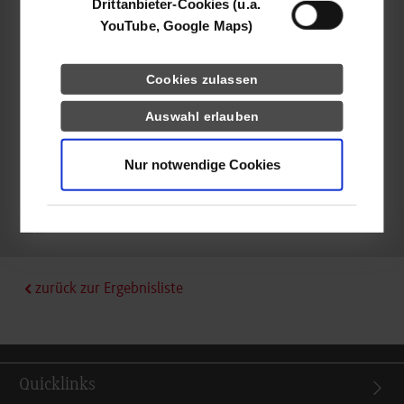
Drittanbieter-Cookies (u.a.
Gutenbergstraße 19
YouTube, Google Maps)
70771
Leinfelden-Echterdingen
Marita Wolf
Cookies zulassen
Auswahl erlauben
Nur notwendige Cookies
frei
k.A.
zurück zur Ergebnisliste
Quicklinks