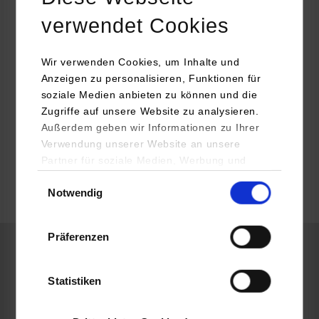
Mercedes-Benz Tech Motion GmbH HPC 628-G440
verwendet Cookies
Gutenbergstraße 19
70771
Leinfelden-Echterdingen
Wir verwenden Cookies, um Inhalte und
Carolin Petzold
Anzeigen zu personalisieren, Funktionen für
soziale Medien anbieten zu können und die
Zugriffe auf unsere Website zu analysieren.
Außerdem geben wir Informationen zu Ihrer
Verwendung unserer Website an unsere
frei
Partner für soziale Medien, Werbung und
Analysen weiter. Unsere Partner (u.a.
Einwilligungsauswahl
Notwendig
YouTube, Google Maps) führen diese
k.A.
Informationen möglicherweise mit weiteren
Daten zusammen, die Sie ihnen bereitgestellt
Präferenzen
haben oder die sie im Rahmen Ihrer Nutzung
der Dienste gesammelt haben.
Informatik
Statistiken
Mercedes-Benz Tech Motion GmbH HPC 628-G440