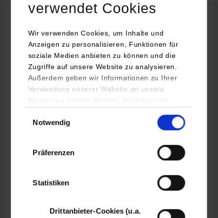
verwendet Cookies
Informatik / Künstliche Intelligenz
Wir verwenden Cookies, um Inhalte und
Anzeigen zu personalisieren, Funktionen für
soziale Medien anbieten zu können und die
Mercedes-Benz Tech Innovation GmbH
Zugriffe auf unsere Website zu analysieren.
Wilhelm-Runge-Straße 11
Außerdem geben wir Informationen zu Ihrer
89081
Ulm
Verwendung unserer Website an unsere
Partner für soziale Medien, Werbung und
www.mercedes-benz-techinnovation.com
Analysen weiter. Unsere Partner (u.a.
Einwilligungsauswahl
Andreas Behler
Notwendig
YouTube, Google Maps) führen diese
mbti-academy-team@mercedes-benz.com
Informationen möglicherweise mit weiteren
Daten zusammen, die Sie ihnen bereitgestellt
Präferenzen
haben oder die sie im Rahmen Ihrer Nutzung
der Dienste gesammelt haben.
Statistiken
belegt
Drittanbieter-Cookies (u.a.