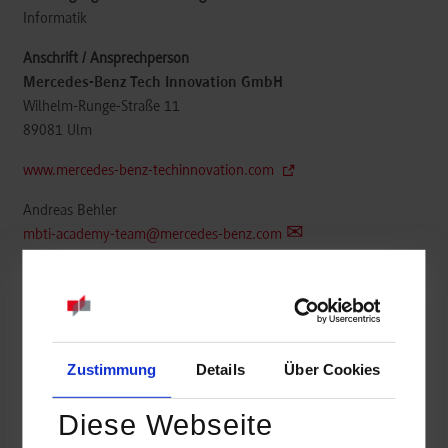
Informatik
Mercedes-Benz Tech Innovation GmbH
Wilhelm-Runge-Straße 11
89081
Ulm
www.mercedes-benz-techinnovation.com
Andreas Behler
mbti-academy-team@mercedes-benz.com
belegt
Zustimmung
Details
Über Cookies
Diese Webseite
frei