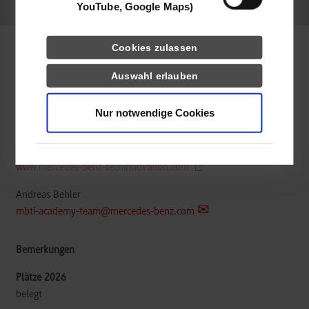
frei
YouTube, Google Maps)
Cookies zulassen
Informatik / Cyber Security
Auswahl erlauben
Mercedes-Benz Tech Innovation GmbH
Nur notwendige Cookies
Wilhelm-Runge-Straße 11
89081
Ulm
www.mercedes-benz-techinnovation.com
Andreas Behler
mbti-academy-team@mercedes-benz.com
belegt