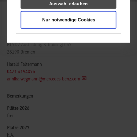
Auswahl erlauben
Mechatronik
Nur notwendige Cookies
Mercedes-Benz AG Werk Bremen
PT/xDV Ausbildung & Training| 067
28190
Bremen
Harald Faltermann
0421 4194076
annika.wegmann@mercedes-benz.com
frei
k.A.