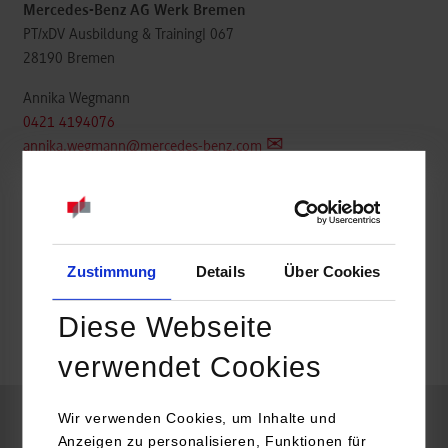
Mercedes-Benz AG Werk Bremen
PT/xDV Ausbildung & Training| 067
28190
Bremen
Annika Wegmann
0421 4194076
annika.wegmann@mercedes-benz.com
https://group.mercedes-benz.com/karriere
Zustimmung
Details
Über Cookies
frei
Diese Webseite
k.A.
verwendet Cookies
Wir verwenden Cookies, um Inhalte und
Maschinenbau
Anzeigen zu personalisieren, Funktionen für