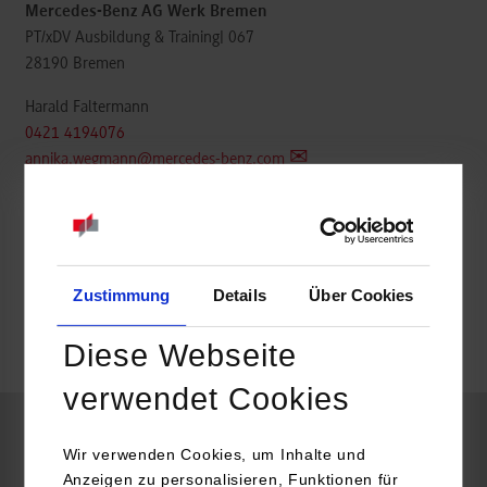
Mercedes-Benz AG Werk Bremen
PT/xDV Ausbildung & Training| 067
28190
Bremen
Harald Faltermann
0421 4194076
annika.wegmann@mercedes-benz.com
frei
Zustimmung
Details
Über Cookies
Diese Webseite
k.A.
verwendet Cookies
Informatik
Wir verwenden Cookies, um Inhalte und
Anzeigen zu personalisieren, Funktionen für