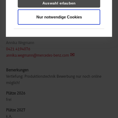
Maschinenbau
Auswahl erlauben
Nur notwendige Cookies
Mercedes-Benz AG Werk Bremen
PT/xDV Ausbildung & Training| 067
28190
Bremen
Annika Wegmann
0421 4194076
annika.wegmann@mercedes-benz.com
Vertiefung: Produktionstechnik Bewerbung nur noch online
möglich!
frei
k.A.