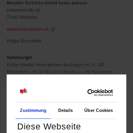
Mendler Vertriebs-GmbH heute wohnen
Industriestraße 60
73642
Welzheim
www.heute-wohnen.de
Philipp Dörrscheidt
Online-Händler heute-wohnen.de-Gruppe mit ca. 100
Mitarbeitern und 30 Mio Euro Umsatz p.a. mit Standorten
Welzheim (Rems-Murr-Kreis) und Sachsen-Anhalt. Homeoffice
möglich.
frei
Zustimmung
Details
Über Cookies
Diese Webseite
k.A.