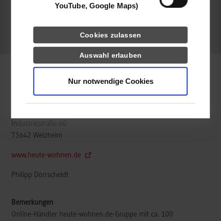
YouTube, Google Maps)
belegt
Cookies zulassen
k.A.
Auswahl erlauben
BWL-Handel
Nur notwendige Cookies
Mendler Vertriebs-GmbH heute wohnen
Industriestraße 60
73642
Welzheim
www.heute-wohnen.de
Philipp Dörrscheidt
Online-Händler heute-wohnen.de-Gruppe mit ca. 100