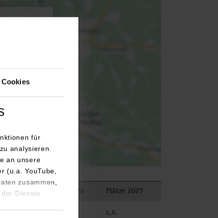
agen.
 Cookies
s
nktionen für
zu analysieren.
e an unsere
er (u.a. YouTube,
 Daten zusammen,
kungen
Plätze 2026
Plätze 2027
 der Dienste
frei
k.A.