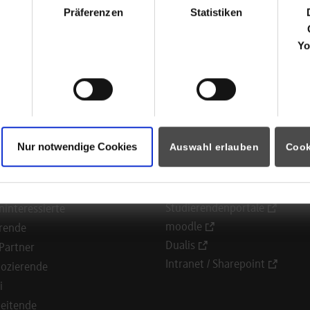
elstraße 25
Präferenzen
Statistiken
4
Schorndorf
Yo
 Kruse
Nur notwendige Cookies
Auswahl erlauben
Cook
ormationen für
Portale
Studierendenportale
ninteressierte
moodle
rende
Dualis
Partner
Intranet / Sharepoint
ozierende
i
eitende