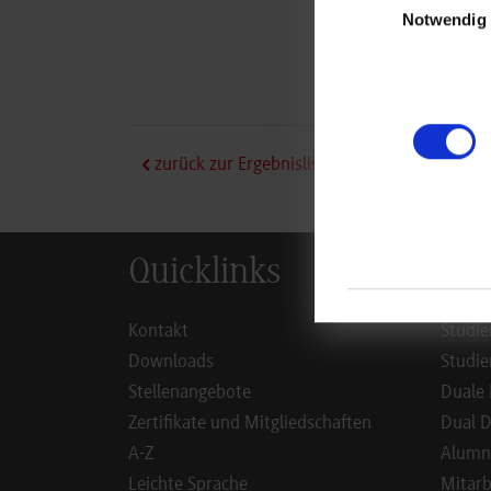
Heink
Notwendig
7361
Marc
zurück zur Ergebnisliste
Quicklinks
Inf
Kontakt
Studie
Downloads
Studie
Stellenangebote
Duale 
Zertifikate und Mitgliedschaften
Dual D
A-Z
Alumn
Leichte Sprache
Mitarb