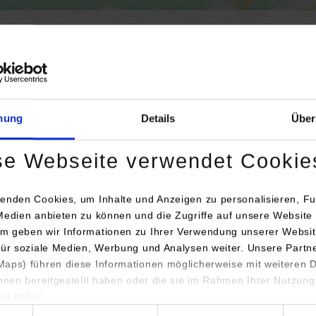
Aktivierung der Karte werden Daten automatisiert an Google Maps übertr
Informationen zum
Datenschutz
mung
Details
Über
Dauerhaft aktivieren
Einmalig aktivieren
se Webseite verwendet Cookie
enden Cookies, um Inhalte und Anzeigen zu personalisieren, Fu
Medien anbieten zu können und die Zugriffe auf unsere Website 
m geben wir Informationen zu Ihrer Verwendung unserer Websit
für soziale Medien, Werbung und Analysen weiter. Unsere Partn
aps) führen diese Informationen möglicherweise mit weiteren
hrift / Ansprechperson
Bemer
ihnen bereitgestellt haben oder die sie im Rahmen Ihrer Nutzung
lt haben.
a Markt TV-HiFi-Elektro GmbH Schorndorf
hl