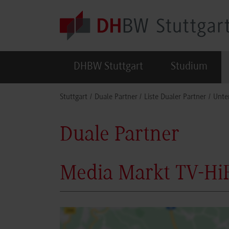
Skip to main content
DHBW Stuttgart
Studium
You are here:
Stuttgart
Duale Partner
Liste Dualer Partner
Unte
Duale Partner
Media Markt TV-Hi