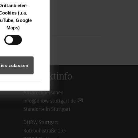
Drittanbieter-
Cookies (u.a.
uTube, Google
Maps)
ies zulassen
Kontaktinfo
Ansprechpersonen
info@dhbw-stuttgart.de
Standorte in Stuttgart
DHBW Stuttgart
Rotebühlstraße 133