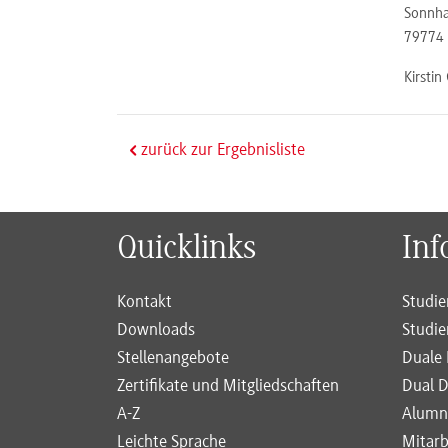
Sonnha
79774
Kirstin
zurück zur Ergebnisliste
Quicklinks
Inf
Kontakt
Studie
Downloads
Studie
Stellenangebote
Duale 
Zertifikate und Mitgliedschaften
Dual D
A-Z
Alumn
Leichte Sprache
Mitarb