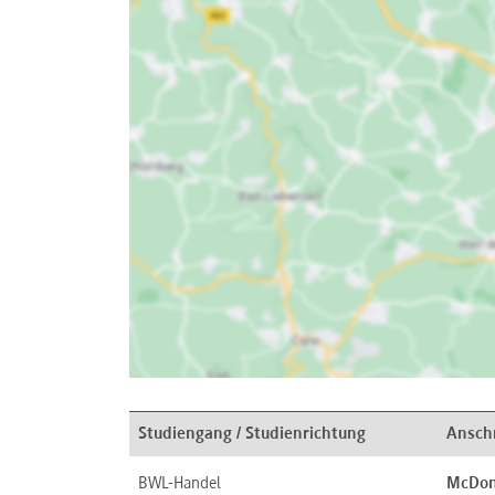
Studiengang / Studienrichtung
Anschr
BWL-Handel
McDon