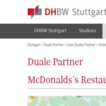
Skip to main content
DHBW Stuttgart
Studium
You are here:
Stuttgart
Duale Partner
Liste Dualer Partner
Unte
Duale Partner
McDonalds´s Resta