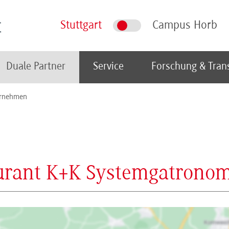
Stuttgart
Campus Horb
Duale Partner
Service
Forschung & Tran
rnehmen
urant K+K Systemgatronom