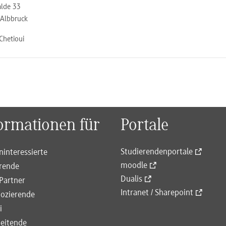
lde 33
Albbruck
 Chetioui
ormationen für
Portale
Studierendenportale
ninteressierte
moodle
rende
Dualis
Partner
Intranet / Sharepoint
ozierende
i
eitende