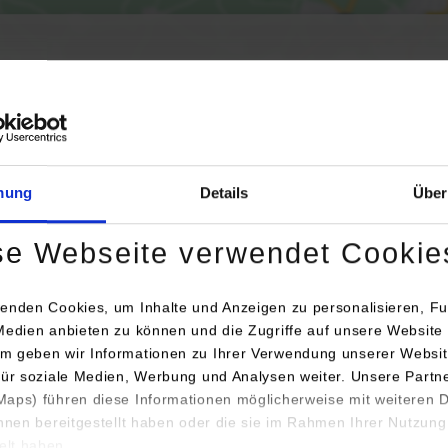
Aktivierung der Karte werden Daten automatisiert an Google Maps übertr
Informationen zum
Datenschutz
mung
Details
Über
Dauerhaft aktivieren
Einmalig aktivieren
se Webseite verwendet Cookie
enden Cookies, um Inhalte und Anzeigen zu personalisieren, Fu
Medien anbieten zu können und die Zugriffe auf unsere Website 
m geben wir Informationen zu Ihrer Verwendung unserer Websit
für soziale Medien, Werbung und Analysen weiter. Unsere Partn
Anschrift / Ansprechperson
Bemerkungen
aps) führen diese Informationen möglicherweise mit weiteren
ihnen bereitgestellt haben oder die sie im Rahmen Ihrer Nutzung
Marsh GmbH
lt haben.