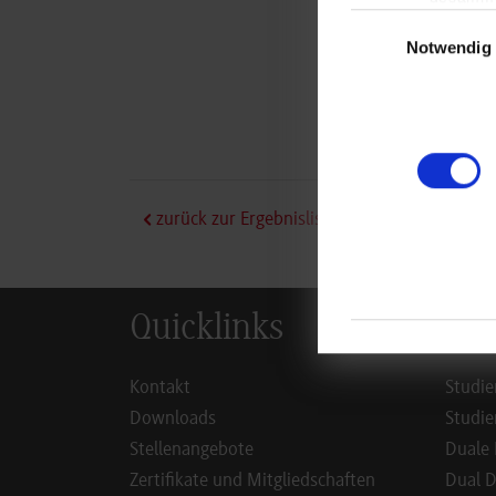
Einwilligungsauswa
Notwendig
zurück zur Ergebnisliste
Quicklinks
Inf
Kontakt
Studie
Downloads
Studie
Stellenangebote
Duale 
Zertifikate und Mitgliedschaften
Dual D