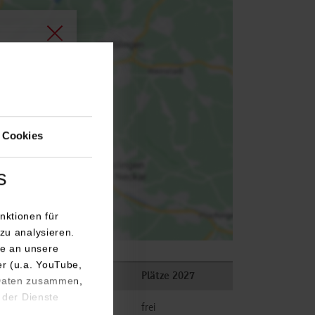
agen.
 Cookies
s
nktionen für
zu analysieren.
e an unsere
er (u.a. YouTube,
Plätze 2026
Plätze 2027
 Daten zusammen,
 der Dienste
frei
frei