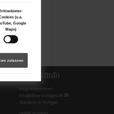
Drittanbieter-
Cookies (u.a.
uTube, Google
Maps)
ies zulassen
Kontaktinfo
Ansprechpersonen
info@dhbw-stuttgart.de
Standorte in Stuttgart
DHBW Stuttgart