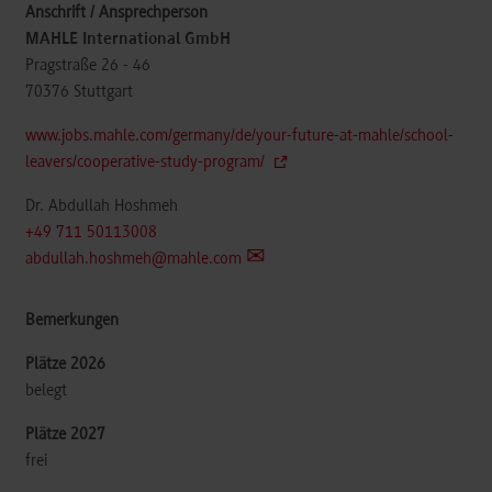
MAHLE International GmbH
Pragstraße 26 - 46
70376
Stuttgart
www.jobs.mahle.com/germany/de/your-future-at-mahle/school-
leavers/cooperative-study-program/
Dr. Abdullah Hoshmeh
+49 711 50113008
abdullah.hoshmeh@mahle.com
belegt
frei