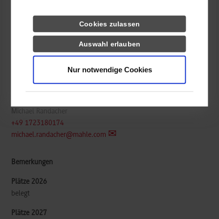
Maschinenbau / Fahrzeug-System-Engineering
Cookies zulassen
MAHLE International GmbH
Auswahl erlauben
Pragstraße 26 - 46
70376
Stuttgart
Nur notwendige Cookies
www.jobs.mahle.com/germany/de/your-future-at-mahle/school-
leavers/cooperative-study-program/
Michael Randacher
+49 1723180174
michael.randacher@mahle.com
belegt