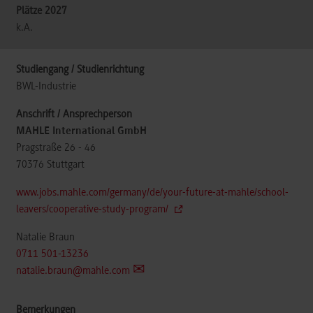
k.A.
BWL-Industrie
MAHLE International GmbH
Pragstraße 26 - 46
70376
Stuttgart
www.jobs.mahle.com/germany/de/your-future-at-mahle/school-
leavers/cooperative-study-program/
Natalie Braun
0711 501-13236
natalie.braun@mahle.com