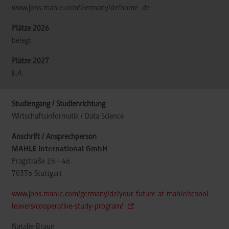
www.jobs.mahle.com/Germany/de/home_de
belegt
k.A.
Wirtschaftsinformatik / Data Science
MAHLE International GmbH
Pragstraße 26 - 46
70376
Stuttgart
www.jobs.mahle.com/germany/de/your-future-at-mahle/school-
leavers/cooperative-study-program/
Natalie Braun