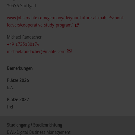
70376
Stuttgart
www.jobs.mahle.com/germany/de/your-future-at-mahle/school-
leavers/cooperative-study-program/
Michael Randacher
+49 1723180174
michael.randacher@mahle.com
k.A.
frei
BWL-Digital Business Management