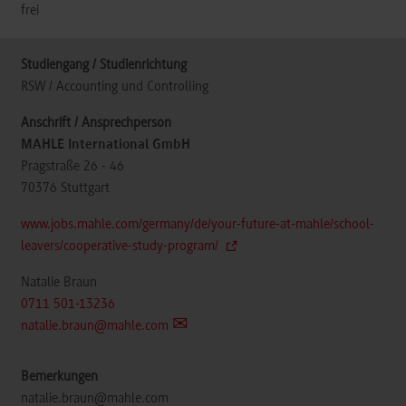
frei
RSW / Accounting und Controlling
MAHLE International GmbH
Pragstraße 26 - 46
70376
Stuttgart
www.jobs.mahle.com/germany/de/your-future-at-mahle/school-
leavers/cooperative-study-program/
Natalie Braun
0711 501-13236
natalie.braun@mahle.com
natalie.braun@mahle.com