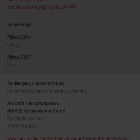
+49 711 50113008
abdullah.hoshmeh@mahle.com
belegt
frei
Embedded Systems / General Engineering
MAHLE International GmbH
Pragstraße 26 - 46
70376
Stuttgart
www.jobs.mahle.com/germany/de/your-future-at-mahle/school-