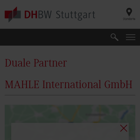
Skip to main content
Standorte
Suche
Suche
Duale Partner
MAHLE International GmbH