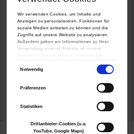
Pragstraße 26 - 46
70376
Stuttgart
Wir verwenden Cookies, um Inhalte und
Anzeigen zu personalisieren, Funktionen für
www.jobs.mahle.com/germany/de/your-future-at-mahle/school-
soziale Medien anbieten zu können und die
leavers/cooperative-study-program/
Zugriffe auf unsere Website zu analysieren.
Außerdem geben wir Informationen zu Ihrer
Michael Randacher
Verwendung unserer Website an unsere
+49 1723180174
Partner für soziale Medien, Werbung und
michael.randacher@mahle.com
Analysen weiter. Unsere Partner (u.a.
Einwilligungsauswahl
Notwendig
YouTube, Google Maps) führen diese
Informationen möglicherweise mit weiteren
Daten zusammen, die Sie ihnen bereitgestellt
Präferenzen
haben oder die sie im Rahmen Ihrer Nutzung
belegt
der Dienste gesammelt haben.
Statistiken
frei
Drittanbieter-Cookies (u.a.
YouTube, Google Maps)