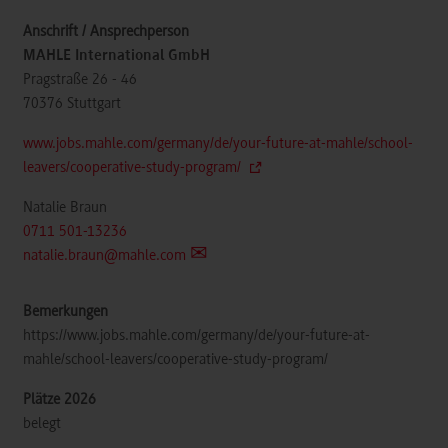
MAHLE International GmbH
Pragstraße 26 - 46
70376
Stuttgart
www.jobs.mahle.com/germany/de/your-future-at-mahle/school-
leavers/cooperative-study-program/
Natalie Braun
0711 501-13236
natalie.braun@mahle.com
https://www.jobs.mahle.com/germany/de/your-future-at-
mahle/school-leavers/cooperative-study-program/
belegt