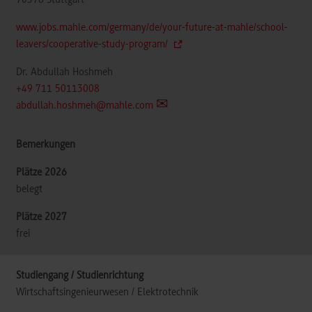
70376
Stuttgart
www.jobs.mahle.com/germany/de/your-future-at-mahle/school-
leavers/cooperative-study-program/
Dr. Abdullah Hoshmeh
+49 711 50113008
abdullah.hoshmeh@mahle.com
belegt
frei
Wirtschaftsingenieurwesen / Elektrotechnik