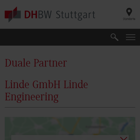
Skip to main content
Standorte
Suche
Suche
Duale Partner
Linde GmbH Linde
Engineering