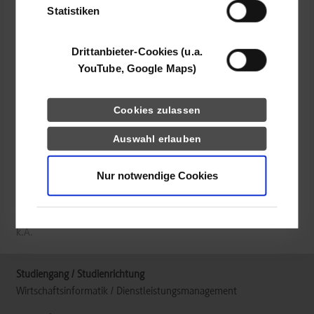
LGI Deutschland GmbH
Statistiken
Konrad-Zuse-Straße 10
71034
Böblingen
Drittanbieter-Cookies (u.a.
YouTube, Google Maps)
Katalin Bayer
07031 2009167
Katalin_Bayer@lgi.de
Cookies zulassen
Auswahl erlauben
Nur notwendige Cookies
frei
k.A.
Wirtschaftsinformatik / Dienstleistungsmanagement