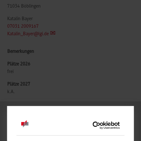
71034
Böblingen
Katalin Bayer
07031 2009167
Katalin_Bayer@lgi.de
frei
k.A.
BWL-Digital Business Management
LGI Deutschland GmbH