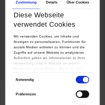
Zustimmung
Details
Über Cookies
Konrad-Zuse-Straße 10
71034
Böblingen
Diese Webseite
Katalin Bayer
verwendet Cookies
07031 2009167
Katalin_Bayer@lgi.de
Wir verwenden Cookies, um Inhalte und
Anzeigen zu personalisieren, Funktionen für
soziale Medien anbieten zu können und die
Zugriffe auf unsere Website zu analysieren.
Außerdem geben wir Informationen zu Ihrer
frei
Verwendung unserer Website an unsere
Partner für soziale Medien, Werbung und
k.A.
Analysen weiter. Unsere Partner (u.a.
Einwilligungsauswahl
Notwendig
YouTube, Google Maps) führen diese
Informationen möglicherweise mit weiteren
Daten zusammen, die Sie ihnen bereitgestellt
Informatik / Künstliche Intelligenz
Präferenzen
haben oder die sie im Rahmen Ihrer Nutzung
der Dienste gesammelt haben.