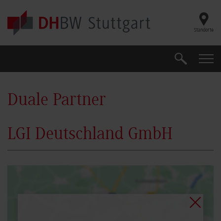
Skip to main content
Standorte
Suche
Suche
Duale Partner
LGI Deutschland GmbH