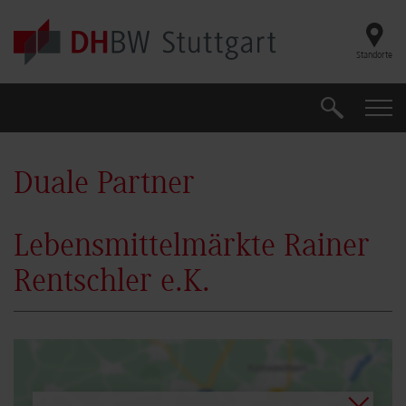
Skip to main content
Standorte
Suche
Suche
Duale Partner
Lebensmittelmärkte Rainer
Rentschler e.K.