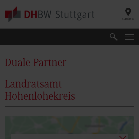
Skip to main content
Standorte
Suche
Suche
Duale Partner
Landratsamt
Hohenlohekreis