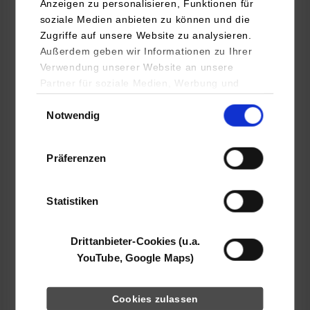
Anzeigen zu personalisieren, Funktionen für
soziale Medien anbieten zu können und die
Landratsamt Hohenlohekreis
Zugriffe auf unsere Website zu analysieren.
Allee 17
Außerdem geben wir Informationen zu Ihrer
74653
Künzelsau
Verwendung unserer Website an unsere
Partner für soziale Medien, Werbung und
Viola Klumpp
Analysen weiter. Unsere Partner (u.a.
Einwilligungsauswahl
07940 18-1730
Notwendig
YouTube, Google Maps) führen diese
viola.klumpp@hohenlohekreis.de
Informationen möglicherweise mit weiteren
Daten zusammen, die Sie ihnen bereitgestellt
Präferenzen
haben oder die sie im Rahmen Ihrer Nutzung
der Dienste gesammelt haben.
Statistiken
k.A.
Drittanbieter-Cookies (u.a.
frei
YouTube, Google Maps)
Bei der Suche nach einem freien Studienplatz
Cookies zulassen