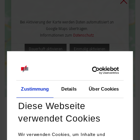
Bei Aktivierung der Karte werden Daten automatisiert an
Google Maps übertragen.
Informationen zum
Datenschutz
Dauerhaft aktivieren
Einmalig aktivieren
Zustimmung
Details
Über Cookies
Diese Webseite
verwendet Cookies
Soziale Arbeit mit Kindern, Jugendlichen und Familien-Kinder-,
Jugend- und Familienhilfe
Wir verwenden Cookies, um Inhalte und