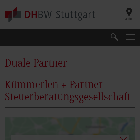
Skip to main content
Standorte
Suche
Suche
Duale Partner
Kümmerlen + Partner
Steuerberatungsgesellschaft