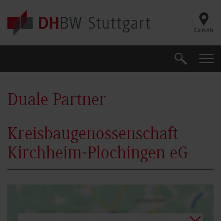
Skip to main content
Standorte
Suche
Suche
Duale Partner
Kreisbaugenossenschaft
Kirchheim-Plochingen eG