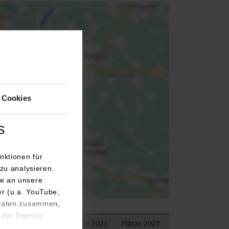
agen.
 Cookies
s
nktionen für
zu analysieren.
e an unsere
er (u.a. YouTube,
 Daten zusammen,
 der Dienste
Bemerkungen
Plätze 2026
Plätze 2027