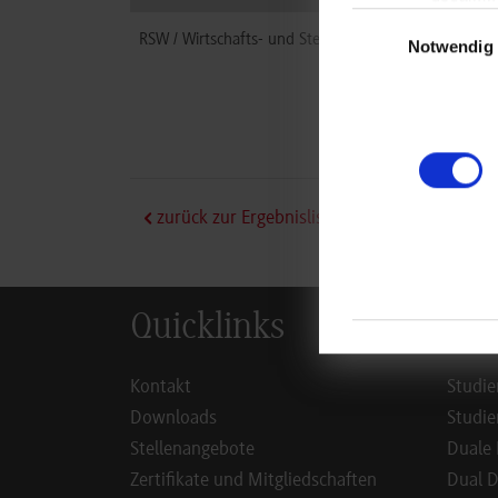
Einwilligungsauswa
RSW / Wirtschafts- und Steuerrecht
KFUP Steu
Notwendig
Taubenheim
70372
Stut
Oskana Fin
zurück zur Ergebnisliste
Quicklinks
Inf
Kontakt
Studie
Downloads
Studie
Stellenangebote
Duale 
Zertifikate und Mitgliedschaften
Dual D