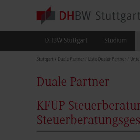
Skip to main content
DHBW Stuttgart
Studium
You are here:
Stuttgart
Duale Partner
Liste Dualer Partner
Unte
Duale Partner
KFUP Steuerberatu
Steuerberatungsges