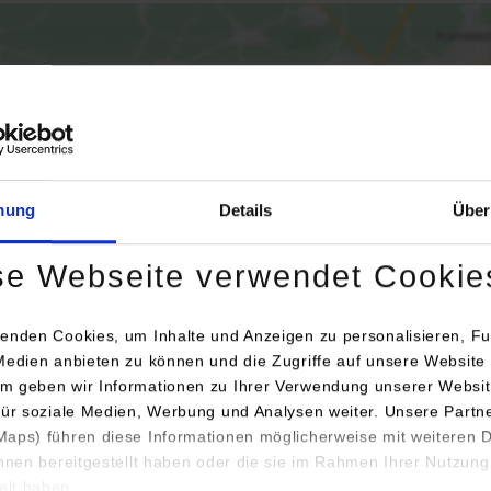
Aktivierung der Karte werden Daten automatisiert an Google Maps übertr
Informationen zum
Datenschutz
mung
Details
Über
Dauerhaft aktivieren
Einmalig aktivieren
se Webseite verwendet Cookie
enden Cookies, um Inhalte und Anzeigen zu personalisieren, Fu
Medien anbieten zu können und die Zugriffe auf unsere Website 
m geben wir Informationen zu Ihrer Verwendung unserer Websit
für soziale Medien, Werbung und Analysen weiter. Unsere Partn
aps) führen diese Informationen möglicherweise mit weiteren
ihnen bereitgestellt haben oder die sie im Rahmen Ihrer Nutzung
 / Ansprechperson
lt haben.