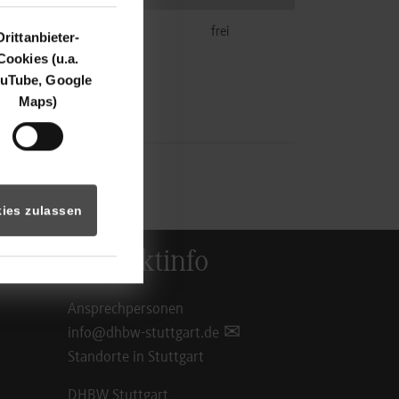
k.A.
frei
Drittanbieter-
Cookies (u.a.
uTube, Google
Maps)
ies zulassen
Kontaktinfo
Ansprechpersonen
info@dhbw-stuttgart.de
Standorte in Stuttgart
DHBW Stuttgart