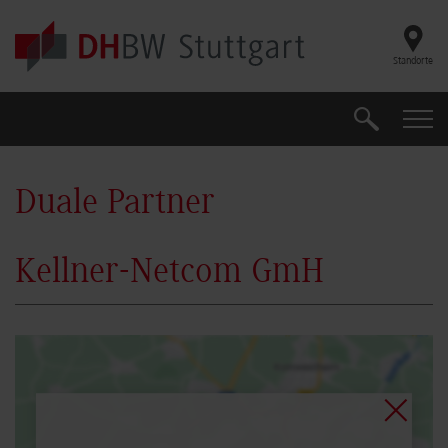
Skip to main content
Standorte
Suche
Suche
Duale Partner
Kellner-Netcom GmH