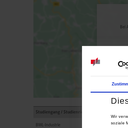
Bei 
Zustim
Die
Studiengang / Studienrichtung
Wir verw
soziale 
BWL-Industrie