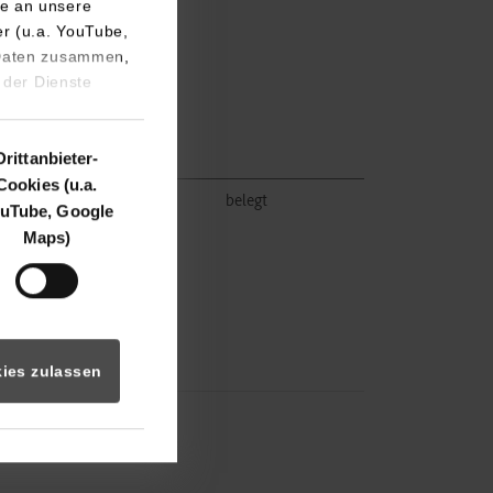
e an unsere
er (u.a. YouTube,
 Daten zusammen,
 der Dienste
Drittanbieter-
Cookies (u.a.
belegt
belegt
uTube, Google
Maps)
ies zulassen