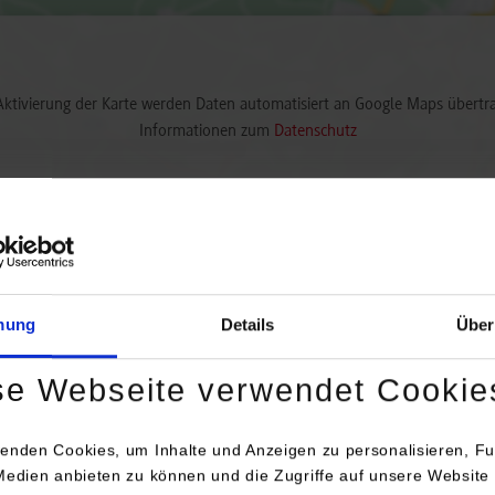
Aktivierung der Karte werden Daten automatisiert an Google Maps übertr
Informationen zum
Datenschutz
Dauerhaft aktivieren
Einmalig aktivieren
mung
Details
Über
se Webseite verwendet Cookie
Anschrift / Ansprechperson
Bemerkunge
enden Cookies, um Inhalte und Anzeigen zu personalisieren, Fu
Medien anbieten zu können und die Zugriffe auf unsere Website 
Keller Lufttechnik GmbH + Co. KG