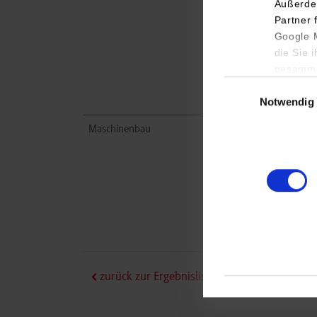
Außerde
Partner 
Google M
die Sie 
gesamme
Einwilligungsauswa
Notwendig
Maschinenbau
zurück zur Ergebnisliste