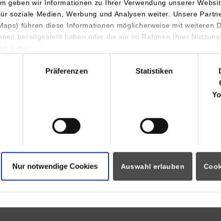
m geben wir Informationen zu Ihrer Verwendung unserer Websit
Neue Weilheimer Str. 30
für soziale Medien, Werbung und Analysen weiter. Unsere Partn
73230
Kirchheim
aps) führen diese Informationen möglicherweise mit weiteren
ihnen bereitgestellt haben oder die sie im Rahmen Ihrer Nutzung
Sarah Beller
lt haben.
07021/574-168
hl
sarah.beller@keller-lufttechnik.de
Präferenzen
Statistiken
Keller Lufttechnik GmbH + Co. KG
Yo
Neue Weilheimer Str. 30
73230
Kirchheim
Sarah Beller
07021/574-168
sarah.beller@keller-lufttechnik.de
Nur notwendige Cookies
Auswahl erlauben
Cook