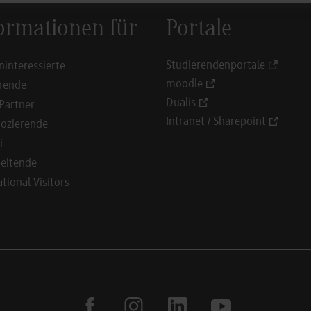
ormationen für
Portale
Studierendenportale
ninteressierte
moodle
rende
Dualis
Partner
Intranet / Sharepoint
ozierende
i
eitende
ational Visitors
facebook
instagram
linkedin
youtube