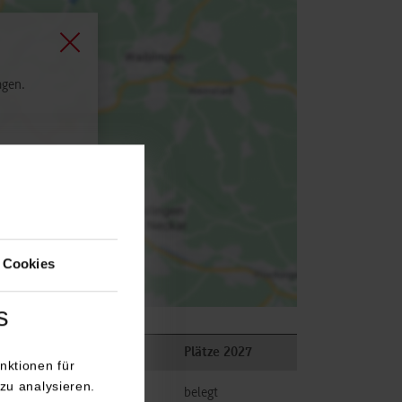
agen.
 Cookies
s
n
Plätze 2026
Plätze 2027
nktionen für
zu analysieren.
k.A.
belegt