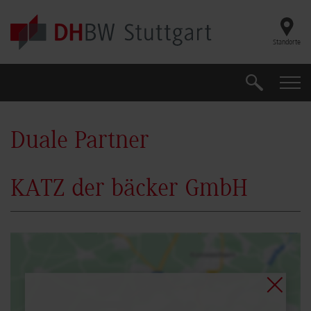
Skip to main content
Standorte
Suche
Suche
Duale Partner
KATZ der bäcker GmbH