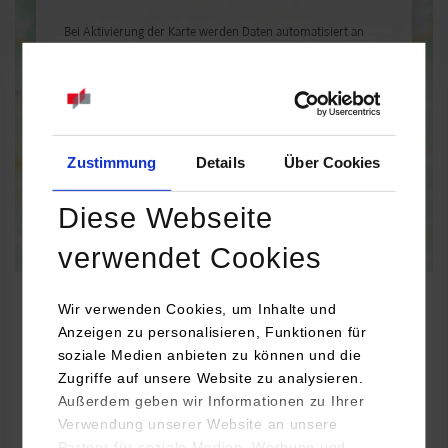
Bei Aktivierung der Karte werden Daten automatisiert an
Google Maps übertragen.
Informationen zum
Datenschutz
Dauerhaft aktivieren
Einmalig aktivieren
Zustimmung
Details
Über Cookies
Diese Webseite
verwendet Cookies
Wir verwenden Cookies, um Inhalte und
Anzeigen zu personalisieren, Funktionen für
soziale Medien anbieten zu können und die
BWL-Handel
Zugriffe auf unsere Website zu analysieren.
Außerdem geben wir Informationen zu Ihrer
KATZ der bäcker GmbH
Verwendung unserer Website an unsere
Planckstr. 33
Partner für soziale Medien, Werbung und