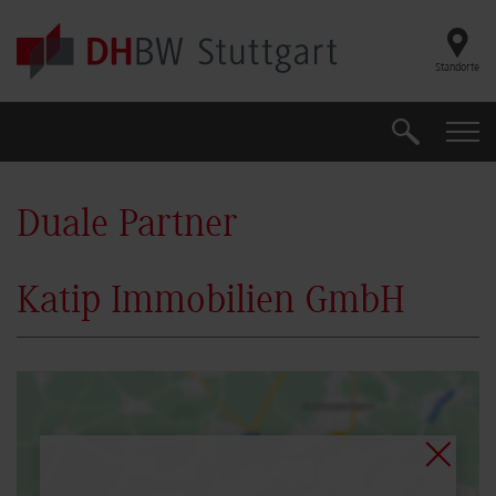
Skip to main content
Standorte
Suche
Suche
Duale Partner
Katip Immobilien GmbH