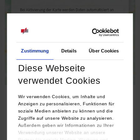
Bei Aktivierung der Karte werden Daten automatisiert an
Google Maps übertragen.
Informationen zum
Datenschutz
Dauerhaft aktivieren
Einmalig aktivieren
Zustimmung
Details
Über Cookies
Diese Webseite
verwendet Cookies
Wir verwenden Cookies, um Inhalte und
Anzeigen zu personalisieren, Funktionen für
soziale Medien anbieten zu können und die
BWL-Immobilienwirtschaft
Zugriffe auf unsere Website zu analysieren.
Außerdem geben wir Informationen zu Ihrer
Katip Immobilien GmbH
Verwendung unserer Website an unsere
Konrad-Adenauer-Allee 21
Partner für soziale Medien, Werbung und