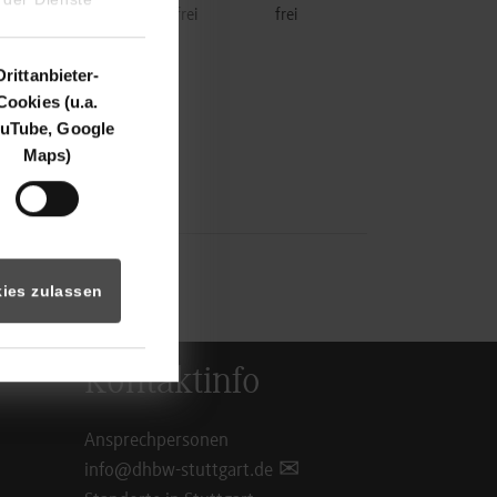
www.kammerer-
frei
frei
Drittanbieter-
Cookies (u.a.
uTube, Google
Maps)
ies zulassen
Kontaktinfo
Ansprechpersonen
info@dhbw-stuttgart.de