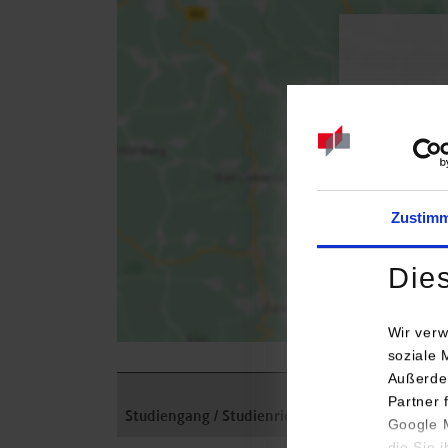
Bei 
Zustim
Die
Wir verw
soziale 
Außerde
Partner 
Studiengang / Studienrichtung
Anschrift / A
Google M
die Sie 