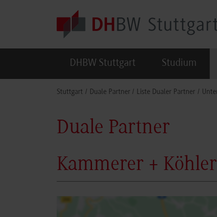
Skip to main content
DHBW Stuttgart
Studium
You are here:
Stuttgart
Duale Partner
Liste Dualer Partner
Unte
Duale Partner
Kammerer + Köhler