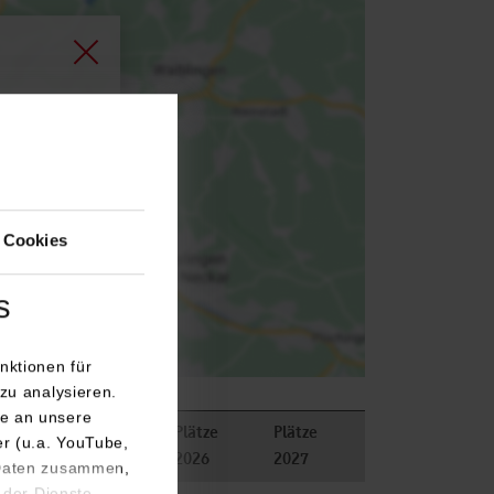
agen.
 Cookies
s
nktionen für
zu analysieren.
e an unsere
Plätze
Plätze
er (u.a. YouTube,
2026
2027
 Daten zusammen,
 der Dienste