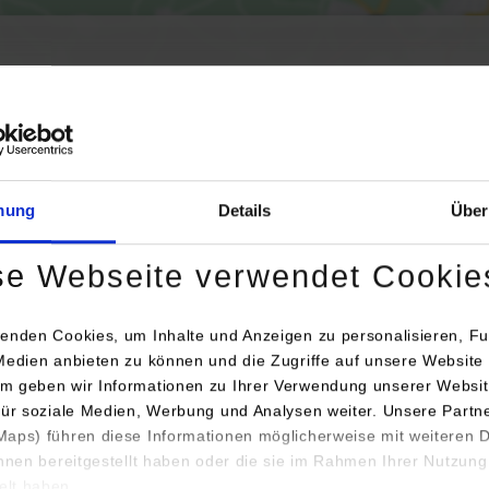
Aktivierung der Karte werden Daten automatisiert an Google Maps übertr
Informationen zum
Datenschutz
mung
Details
Über
Dauerhaft aktivieren
Einmalig aktivieren
se Webseite verwendet Cookie
enden Cookies, um Inhalte und Anzeigen zu personalisieren, Fu
Medien anbieten zu können und die Zugriffe auf unsere Website 
m geben wir Informationen zu Ihrer Verwendung unserer Websit
für soziale Medien, Werbung und Analysen weiter. Unsere Partn
nschrift / Ansprechperson
Bemerkun
aps) führen diese Informationen möglicherweise mit weiteren
ihnen bereitgestellt haben oder die sie im Rahmen Ihrer Nutzung
oachim Caps Oberflächentechnik e. K.
lt haben.