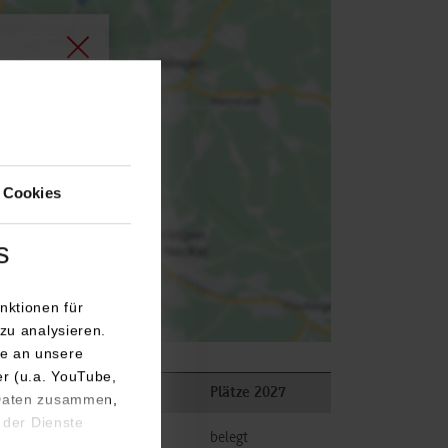
agen.
 Cookies
s
nktionen für
zu analysieren.
e an unsere
er (u.a. YouTube,
gen
Plätze 2026
Plätze 2027
 Daten zusammen,
 der Dienste
belegt
belegt