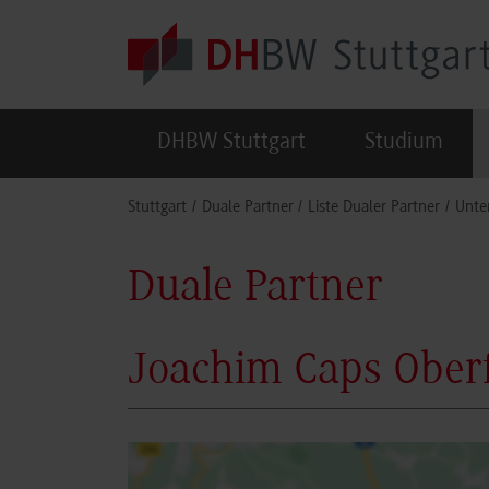
Skip to main content
DHBW Stuttgart
Studium
You are here:
Stuttgart
Duale Partner
Liste Dualer Partner
Unte
Duale Partner
Joachim Caps Oberf