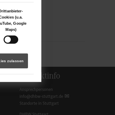
Drittanbieter-
Cookies (u.a.
uTube, Google
Maps)
ies zulassen
Kontaktinfo
Ansprechpersonen
info@dhbw-stuttgart.de
Standorte in Stuttgart
DHBW Stuttgart