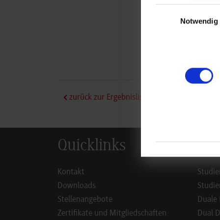
Ma
Einwilligungsauswa
7
Notwendig
Je
0
je
zurück zur Ergebnisliste
Quicklinks
Inf
Kontakt
Studie
Downloads
Studie
Stellenangebote
Duale 
Zertifikate und Mitgliedschaften
Dual D