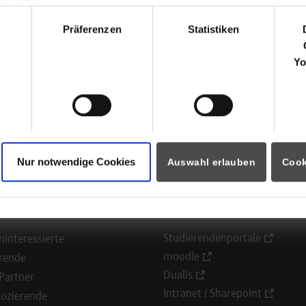
rktstraße 155
hl
2793
Pfullingen
Präferenzen
Statistiken
ssica Veith
Yo
7121/144869-18
ssica.veith@jco-web.de
Nur notwendige Cookies
Auswahl erlauben
Cook
ormationen für
Portale
Studierendenportale
ninteressierte
moodle
rende
Dualis
Partner
Intranet / Sharepoint
ozierende