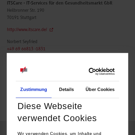
ITSCare - IT-Services für den Gesundheitsmarkt GbR
Heilbronner Str. 190
70191
Stuttgart
http://www.itscare.de/
Norbert Seyfried
+49 69 66813 -1831
Norbert.Seyfried@itscare.de
Zustimmung
Details
Über Cookies
belegt
Diese Webseite
frei
verwendet Cookies
Wir verwenden Cookies, um Inhalte und