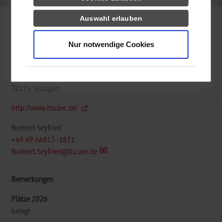
Auswahl erlauben
Wirtschaftsinformatik / Data Science
Nur notwendige Cookies
ITSCare - IT-Services für den Gesundheitsmarkt GbR
Heilbronner Str. 190
70191
Stuttgart
http://www.itscare.de/
Norbert Seyfried
+49 69 66813 -1831
Norbert.Seyfried@itscare.de
belegt