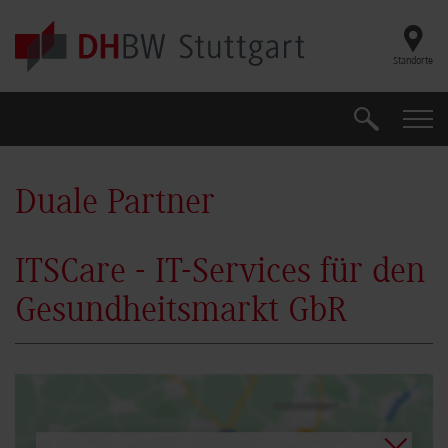
Skip to main content
Standorte
Suche
Suche
Duale Partner
ITSCare - IT-Services für den
Gesundheitsmarkt GbR