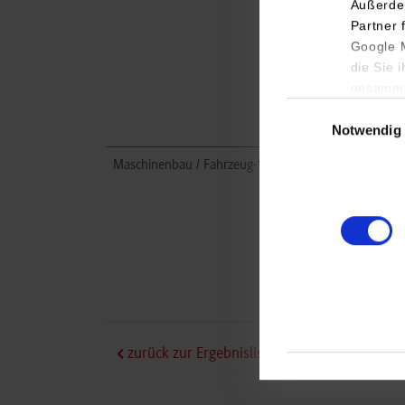
Außerde
Partner 
Google M
die Sie 
gesamme
Einwilligungsauswa
Notwendig
Maschinenbau / Fahrzeug-System-Engineering
zurück zur Ergebnisliste