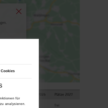
agen.
 Cookies
s
merkungen
Plätze 2026
Plätze 2027
nktionen für
zu analysieren.
frei
frei