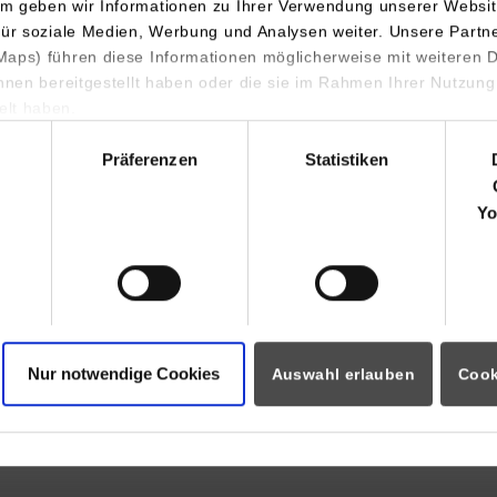
m geben wir Informationen zu Ihrer Verwendung unserer Websit
Salierstraße 35
für soziale Medien, Werbung und Analysen weiter. Unsere Partn
70736
Fellbach-Schmiden
aps) führen diese Informationen möglicherweise mit weiteren
ihnen bereitgestellt haben oder die sie im Rahmen Ihrer Nutzung
Markus Mohr
lt haben.
+49 711 5105176
hl
markus.mohr@ipco.com
Präferenzen
Statistiken
IPCO Germany GmbH Niederlassung Fellbach
Yo
Salierstraße 35
70736
Fellbach-Schmiden
Markus Mohr
+49 711 5105176
markus.mohr@ipco.com
Nur notwendige Cookies
Auswahl erlauben
Cook