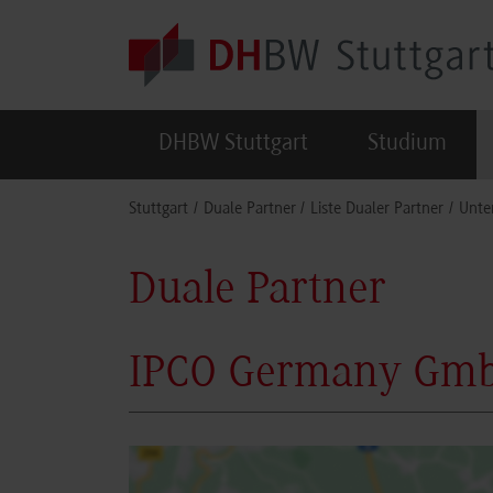
Skip to main content
DHBW Stuttgart
Studium
You are here:
Stuttgart
Duale Partner
Liste Dualer Partner
Unte
Duale Partner
IPCO Germany GmbH