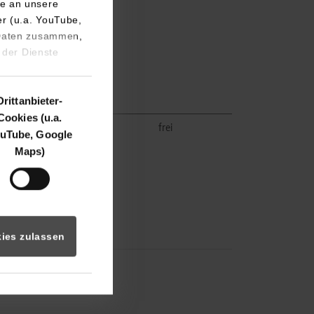
e an unsere
er (u.a. YouTube,
 Daten zusammen,
 der Dienste
Drittanbieter-
Cookies (u.a.
k.A.
frei
uTube, Google
Maps)
ies zulassen