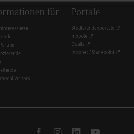
ormationen für
Portale
Studierendenportale
ninteressierte
moodle
rende
Dualis
Partner
Intranet / Sharepoint
ozierende
i
eitende
ational Visitors
facebook
instagram
linkedin
youtube