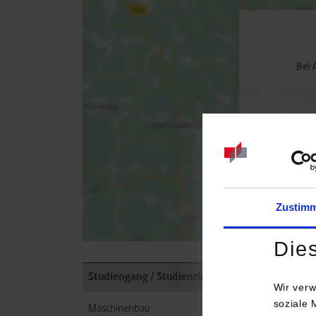
Bei 
Zustim
Die
Studiengang / Studienrichtung
Wir verw
soziale 
Maschinenbau