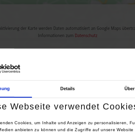
Aktivierung der Karte werden Daten automatisiert an Google Maps übertr
Informationen zum
Datenschutz
Dauerhaft aktivieren
Einmalig aktivieren
mung
Details
Über
se Webseite verwendet Cookie
Anschrift / Ansprechperson
Be
enden Cookies, um Inhalte und Anzeigen zu personalisieren, Fu
Medien anbieten zu können und die Zugriffe auf unsere Website 
IPCO Germany GmbH Niederlassung Fellbach