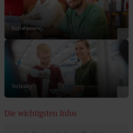
Sozialwesen
©
Technik
©
Die wichtigsten Infos