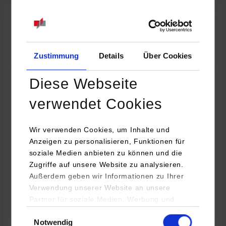
07.09.2026
18:00 Uhr
Online INDIS-Infoveranstaltung für Studierende
Zum Event
Zustimmung
Details
Über Cookies
Diese Webseite
Technologietag: Clean Urban Transportation –
verwendet Cookies
nachhaltige Mobilität im (sub)urbanen Umfeld
Wir verwenden Cookies, um Inhalte und
16.09.2026 - 17.09.2026
Anzeigen zu personalisieren, Funktionen für
soziale Medien anbieten zu können und die
Im Mittelpunkt stehen elektrische Antriebe, moderne
Zugriffe auf unsere Website zu analysieren.
Batterietechnologien und innovative Fahrzeugkonzepte für
Außerdem geben wir Informationen zu Ihrer
nachhaltige Mobilität in Stadt und…
Verwendung unserer Website an unsere
Partner für soziale Medien, Werbung und
Zum Event
Analysen weiter. Unsere Partner (u.a.
Einwilligungsauswahl
Notwendig
YouTube, Google Maps) führen diese