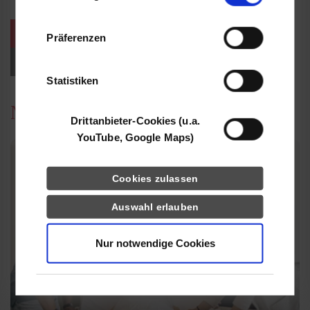
Informationen möglicherweise mit weiteren
Daten zusammen, die Sie ihnen bereitgestellt
weitere Veranstaltungen / Termine
Präferenzen
haben oder die sie im Rahmen Ihrer Nutzung
der Dienste gesammelt haben.
Events für Studieninteressierte
Statistiken
News
Drittanbieter-Cookies (u.a.
YouTube, Google Maps)
Cookies zulassen
Auswahl erlauben
Nur notwendige Cookies