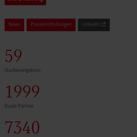
News
Pressemitteilungen
LinkedIn
60
Studienangebote
2000
Duale Partner
7341