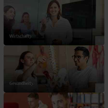
Wirtschaft
©
Gesundheit
©