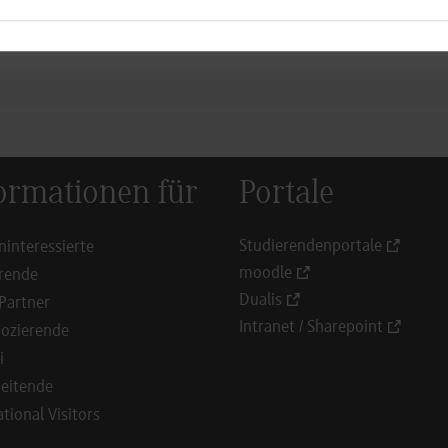
ormationen für
Portale
Studierendenportale
ninteressierte
moodle
rende
Dualis
Partner
Intranet / Sharepoint
ozierende
i
eitende
ational Visitors