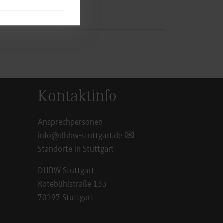
Kontaktinfo
Ansprechpersonen
info@dhbw-stuttgart.de
Standorte in Stuttgart
DHBW Stuttgart
Rotebühlstraße 133
70197 Stuttgart