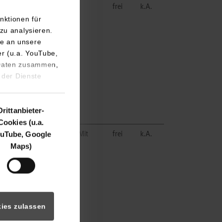
frei
k.A.
nktionen für
zu analysieren.
e an unsere
er (u.a. YouTube,
 Daten zusammen,
 der Dienste
Drittanbieter-
Cookies (u.a.
uTube, Google
in wertschätzendes Team. Mit
frei
k.A.
Maps)
 in Deinem Berufsleben. Du
ies zulassen