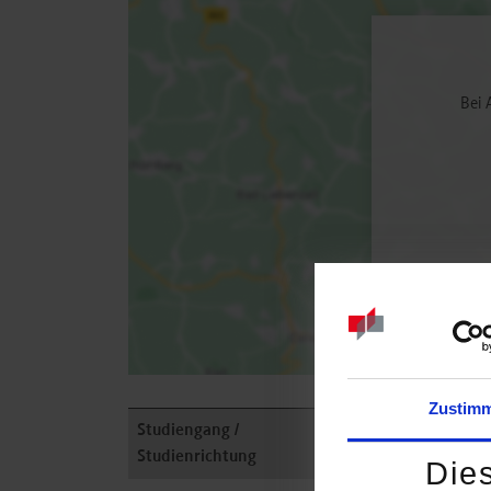
Bei 
Zustim
Studiengang /
Anschrift /
Studienrichtung
Ansprechperson
Die