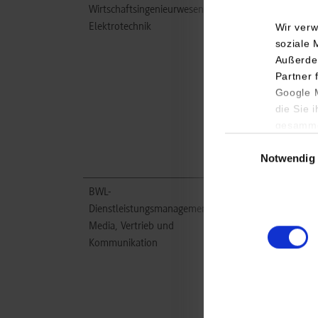
Wirtschaftsingenieurwesen /
ICT AG
Elektrotechnik
Erscheckweg 1
Wir verw
soziale 
72664
Kohlberg
Außerde
www.ict.de
Partner 
Google M
Melissa Schaich
die Sie 
+49 (0) 7025-
gesamme
102-143
Einwilligungsauswa
job@ict.de
Notwendig
BWL-
ICT AG
Dienstleistungsmanagement-
Erscheckweg 1
Media, Vertrieb und
72664
Kohlberg
Kommunikation
www.ict.de
Melissa Schaich
+49 (0) 7025-
102-143