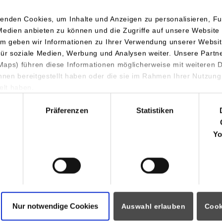
enden Cookies, um Inhalte und Anzeigen zu personalisieren, Fu
Medien anbieten zu können und die Zugriffe auf unsere Website 
m geben wir Informationen zu Ihrer Verwendung unserer Websit
für soziale Medien, Werbung und Analysen weiter. Unsere Partn
aps) führen diese Informationen möglicherweise mit weiteren
ihnen bereitgestellt haben oder die sie im Rahmen Ihrer Nutzung
lt haben.
hl
Präferenzen
Statistiken
Yo
Abwechslungsreiche Tätigkeiten, spannende Zukunftsperspektiven und e
einer Ausbildung bei der ICT AG machst Du den ersten wichtigen Schritt
profitierst vom Know-How unserer Mitarbeiter/-innen und entwi
Nur notwendige Cookies
Auswahl erlauben
Cook