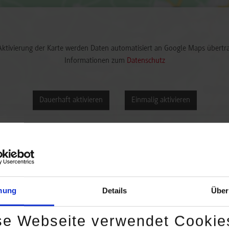
Aktivierung der Karte werden Daten automatisiert an Google Maps übertr
Informationen zum
Datenschutz
Dauerhaft aktivieren
Einmalig aktivieren
mung
Details
Über
Bemerkungen
se Webseite verwendet Cookie