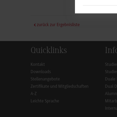
job@ict.de
zurück zur Ergebnisliste
Quicklinks
Inf
Kontakt
Studie
Downloads
Studie
Stellenangebote
Duale 
Zertifikate und Mitgliedschaften
Dual D
A-Z
Alumn
Leichte Sprache
Mitarb
Intern