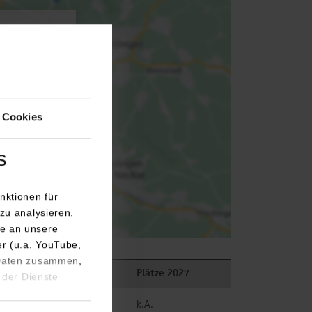
agen.
 Cookies
s
nktionen für
zu analysieren.
e an unsere
er (u.a. YouTube,
 Daten zusammen,
Plätze 2026
Plätze 2027
 der Dienste
frei
k.A.