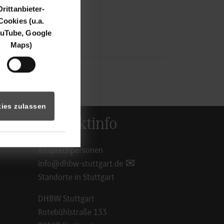
Drittanbieter-
Cookies (u.a.
uTube, Google
Maps)
ies zulassen
Kontaktinfo
Ansprechpersonen
info@dhbw-stuttgart.de
Standorte in Stuttgart
DHBW Stuttgart
Rotebühlstraße 133