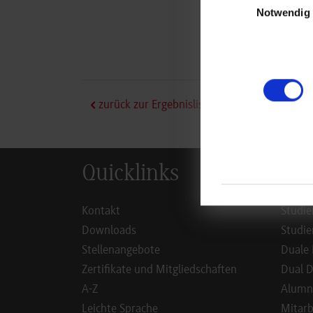
Notwendig
zurück zur Ergebnisliste
Quicklinks
Inf
Kontakt
Studie
Downloads
Studie
Stellenangebote
Duale 
Zertifikate und Mitgliedschaften
Dual D
A-Z
Alumn
Leichte Sprache
Mitarb