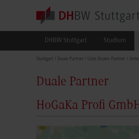
Skip to main content
DHBW Stuttgart
Studium
You are here:
Stuttgart
Duale Partner
Liste Dualer Partner
Unte
Duale Partner
HoGaKa Profi Gmb