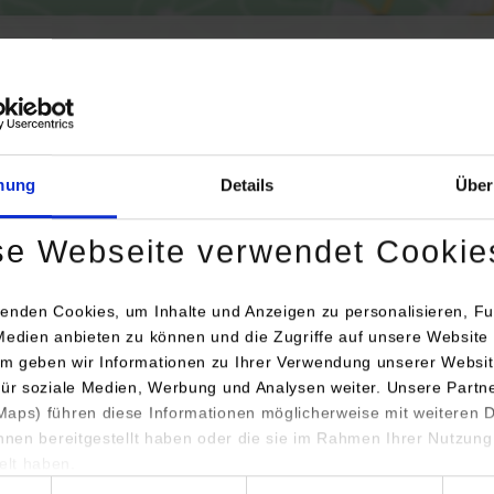
Aktivierung der Karte werden Daten automatisiert an Google Maps übertr
Informationen zum
Datenschutz
mung
Details
Über
Dauerhaft aktivieren
Einmalig aktivieren
se Webseite verwendet Cookie
enden Cookies, um Inhalte und Anzeigen zu personalisieren, Fu
Medien anbieten zu können und die Zugriffe auf unsere Website 
m geben wir Informationen zu Ihrer Verwendung unserer Websit
für soziale Medien, Werbung und Analysen weiter. Unsere Partn
aps) führen diese Informationen möglicherweise mit weiteren
Anschrift / Ansprechperson
Bemerkungen
ihnen bereitgestellt haben oder die sie im Rahmen Ihrer Nutzung
lt haben.
HoGaKa Profi GmbH
hl