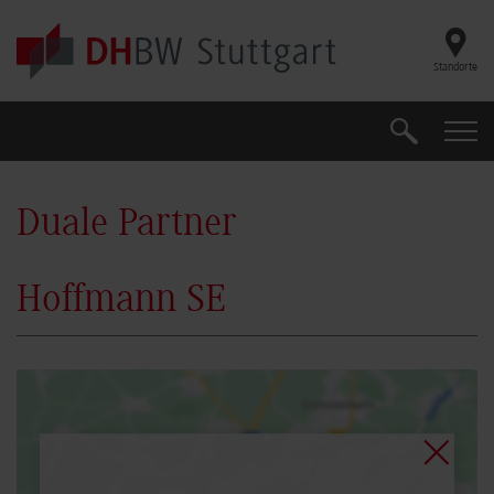
Skip to main content
Standorte
Suche
Suche
Duale Partner
Hoffmann SE