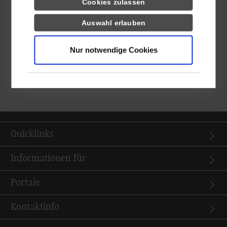
Cookies zulassen
Bei der Suche nach einem freien Studienplatz
Auswahl erlauben
unterstützt Sie Kristina Smilyanska über
studium-sozialwesen@dhbw-stuttgart.de
.
Nur notwendige Cookies
zurück zur Ergebnisliste
Quicklinks
Informationen für
Portale
Kontaktinfo