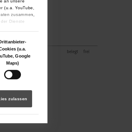
e an unsere
er (u.a. YouTube,
 Daten zusammen,
 der Dienste
Drittanbieter-
Cookies (u.a.
belegt
frei
uTube, Google
Maps)
ies zulassen