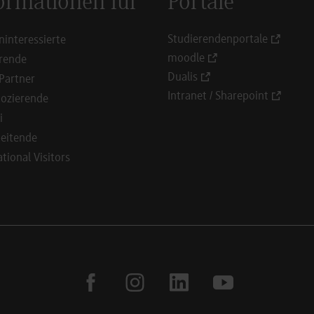
ormationen für
Portale
Studierendenportale
ninteressierte
moodle
rende
Dualis
Partner
Intranet / Sharepoint
ozierende
i
eitende
ational Visitors
facebook
instagram
linkedin
youtube