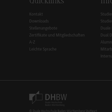
Quicklinks
Inf
Kontakt
Studie
Downloads
Studie
Stellenangebote
Duale 
Zertifikate und Mitgliedschaften
Dual D
A-Z
Alumn
Leichte Sprache
Mitarb
Intern
Footer Meta Navigation
© Duale Hochschule Baden-Württemberg Stuttgart