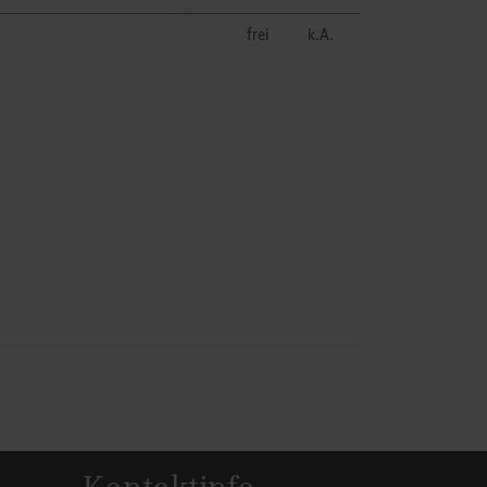
frei
k.A.