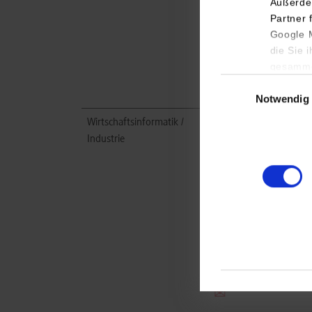
Außerde
Partner 
Daniel Wirth
Google M
0711/7702358
die Sie 
daniel.wirth@herma.de
gesamme
Einwilligungsauswa
Notwendig
Wirtschaftsinformatik /
HERMA GmbH
Industrie
Heinrich-Hermann-Str.
14
70794
Filderstadt
https://www.herma.de/
Daniel Wirth
0711/7702-358
daniel.wirth@herma.de