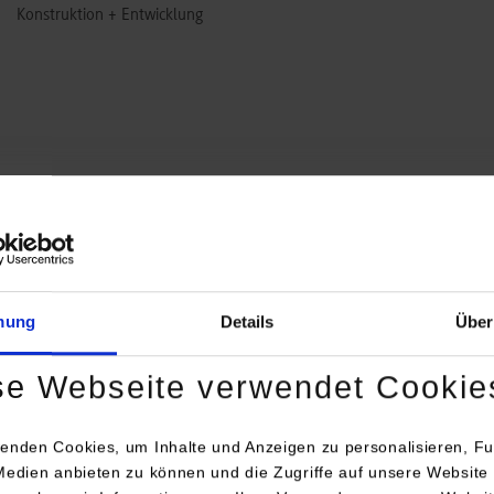
Konstruktion + Entwicklung
mung
Details
Über
HERMA ist ein führender Hersteller auf dem Gebiet der Selbstklebetec
In mehreren Werken im Großraum Stuttgart werden fast 850 Mitarbeite
se Webseite verwendet Cookie
online über www.herma.de/ausbildung versenden.
enden Cookies, um Inhalte und Anzeigen zu personalisieren, Fu
Medien anbieten zu können und die Zugriffe auf unsere Website 