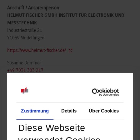
HELMUT FISCHER GMBH INSTITUT FÜR ELEKTRONIK UND
MESSTECHNIK
Industriestraße 21
71069
Sindelfingen
https://www.helmut-fischer.de/
Susanne Dommer
+49 7031 303 217
susanne.dommer@helmut-fischer.com
Zustimmung
Details
Über Cookies
belegt
Diese Webseite
k.A.