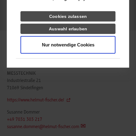
frei
Cookies zulassen
k.A.
Auswahl erlauben
Nur notwendige Cookies
Informatik / Informationstechnik
HELMUT FISCHER GMBH INSTITUT FÜR ELEKTRONIK UND
MESSTECHNIK
Industriestraße 21
71069
Sindelfingen
https://www.helmut-fischer.de/
Susanne Dommer
+49 7031 303 217
susanne.dommer@helmut-fischer.com