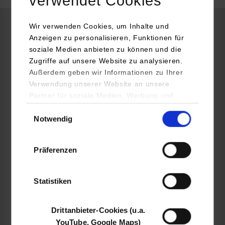
verwendet Cookies
Wir verwenden Cookies, um Inhalte und
Elektrotechnik und Informationstechnik
Anzeigen zu personalisieren, Funktionen für
soziale Medien anbieten zu können und die
Zugriffe auf unsere Website zu analysieren.
HELMUT FISCHER GMBH INSTITUT FÜR ELEKTRONIK UND
Außerdem geben wir Informationen zu Ihrer
MESSTECHNIK
Verwendung unserer Website an unsere
Industriestraße 21
Partner für soziale Medien, Werbung und
71069
Sindelfingen
Analysen weiter. Unsere Partner (u.a.
Einwilligungsauswahl
Notwendig
YouTube, Google Maps) führen diese
https://www.helmut-fischer.de/
Informationen möglicherweise mit weiteren
Daten zusammen, die Sie ihnen bereitgestellt
Susanne Dommer
Präferenzen
haben oder die sie im Rahmen Ihrer Nutzung
+49 7031 303 217
der Dienste gesammelt haben.
susanne.dommer@helmut-fischer.com
Statistiken
Drittanbieter-Cookies (u.a.
YouTube, Google Maps)